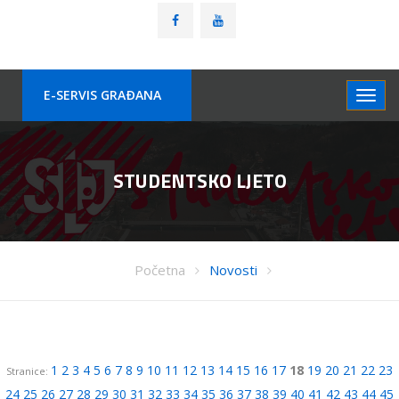
E-SERVIS GRAÐANA
STUDENTSKO LJETO
Početna
Novosti
1
2
3
4
5
6
7
8
9
10
11
12
13
14
15
16
17
18
19
20
21
22
23
Stranice:
24
25
26
27
28
29
30
31
32
33
34
35
36
37
38
39
40
41
42
43
44
45