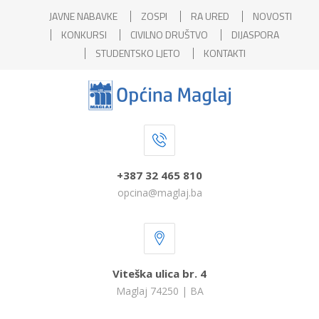
JAVNE NABAVKE
ZOSPI
RA URED
NOVOSTI
KONKURSI
CIVILNO DRUŠTVO
DIJASPORA
STUDENTSKO LJETO
KONTAKTI
+387 32 465 810
opcina@maglaj.ba
Viteška ulica br. 4
Maglaj 74250 | BA