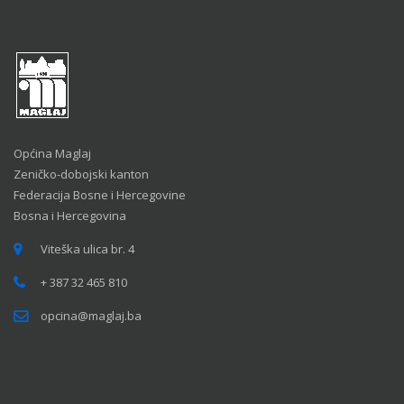
Općina Maglaj
Zeničko-dobojski kanton
Federacija Bosne i Hercegovine
Bosna i Hercegovina
Viteška ulica br. 4
+ 387 32 465 810
opcina@maglaj.ba