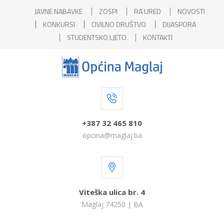
JAVNE NABAVKE
ZOSPI
RA URED
NOVOSTI
KONKURSI
CIVILNO DRUŠTVO
DIJASPORA
STUDENTSKO LJETO
KONTAKTI
+387 32 465 810
opcina@maglaj.ba
Viteška ulica br. 4
Maglaj 74250 | BA