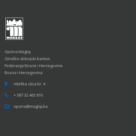
Općina Maglaj
Zeničko-dobojski kanton
Federacija Bosne i Hercegovine
Bosna i Hercegovina
Viteška ulica br. 4
+ 387 32 465 810
opcina@maglaj.ba