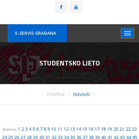
E-SERVIS GRAÐANA
STUDENTSKO LJETO
Početna
Novosti
1
2
3
4
5
6
7
8
9
10
11
12
13
14
15
16
17
18
19
20
21
22
23
Stranice:
24
25
26
27
28
29
30
31
32
33
34
35
36
37
38
39
40
41
42
43
44
45