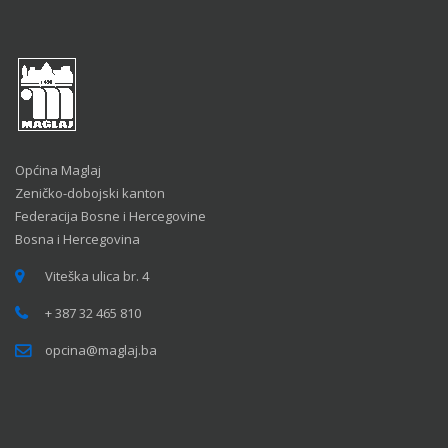
Općina Maglaj
Zeničko-dobojski kanton
Federacija Bosne i Hercegovine
Bosna i Hercegovina
Viteška ulica br. 4
+ 387 32 465 810
opcina@maglaj.ba