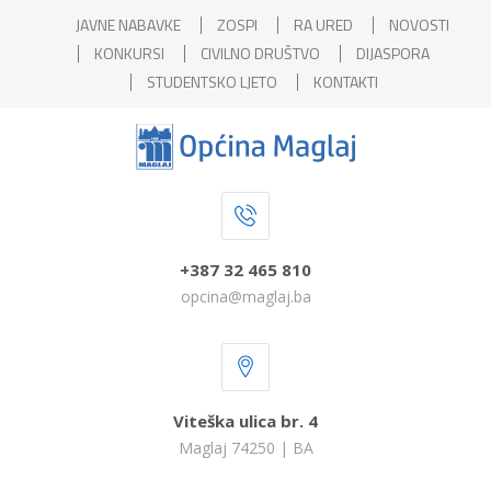
JAVNE NABAVKE
ZOSPI
RA URED
NOVOSTI
KONKURSI
CIVILNO DRUŠTVO
DIJASPORA
STUDENTSKO LJETO
KONTAKTI
+387 32 465 810
opcina@maglaj.ba
Viteška ulica br. 4
Maglaj 74250 | BA