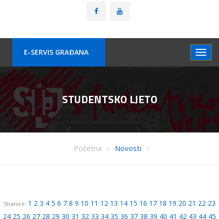
E-SERVIS GRAÐANA
STUDENTSKO LJETO
Početna
Novosti
1
2
3
4
5
6
7
8
9
10
11
12
13
14
15
16
17
18
19
20
21
22
23
Stranice:
24
25
26
27
28
29
30
31
32
33
34
35
36
37
38
39
40
41
42
43
44
45