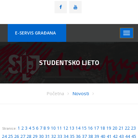
E-SERVIS GRAÐANA
STUDENTSKO LJETO
Početna
Novosti
1
2
3
4
5
6
7
8
9
10
11
12
13
14
15
16
17
18
19
20
21
22
23
Stranice:
24
25
26
27
28
29
30
31
32
33
34
35
36
37
38
39
40
41
42
43
44
45