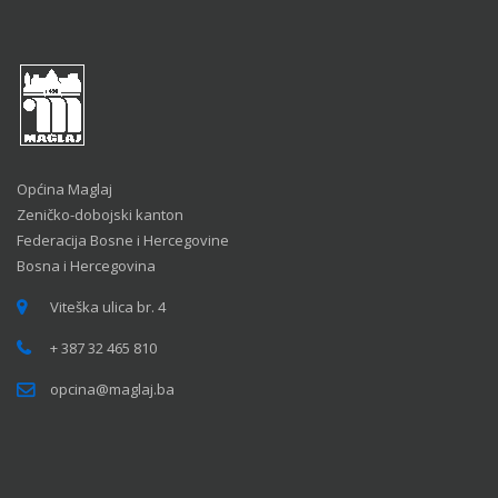
Općina Maglaj
Zeničko-dobojski kanton
Federacija Bosne i Hercegovine
Bosna i Hercegovina
Viteška ulica br. 4
+ 387 32 465 810
opcina@maglaj.ba