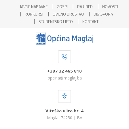
JAVNE NABAVKE
ZOSPI
RA URED
NOVOSTI
KONKURSI
CIVILNO DRUŠTVO
DIJASPORA
STUDENTSKO LJETO
KONTAKTI
+387 32 465 810
opcina@maglaj.ba
Viteška ulica br. 4
Maglaj 74250 | BA