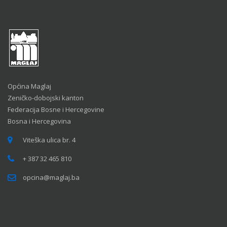
Općina Maglaj
Zeničko-dobojski kanton
Federacija Bosne i Hercegovine
Bosna i Hercegovina
Viteška ulica br. 4
+ 387 32 465 810
opcina@maglaj.ba