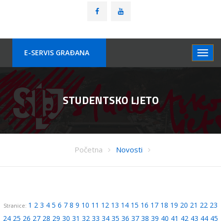
E-SERVIS GRAÐANA
STUDENTSKO LJETO
Početna
Novosti
1
2
3
4
5
6
7
8
9
10
11
12
13
14
15
16
17
18
19
20
21
22
23
Stranice:
24
25
26
27
28
29
30
31
32
33
34
35
36
37
38
39
40
41
42
43
44
45