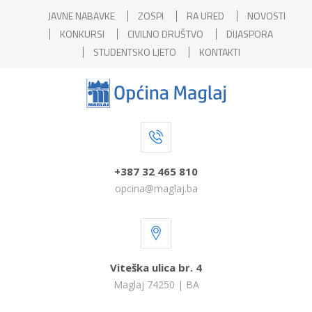
JAVNE NABAVKE
ZOSPI
RA URED
NOVOSTI
KONKURSI
CIVILNO DRUŠTVO
DIJASPORA
STUDENTSKO LJETO
KONTAKTI
+387 32 465 810
opcina@maglaj.ba
Viteška ulica br. 4
Maglaj 74250 | BA