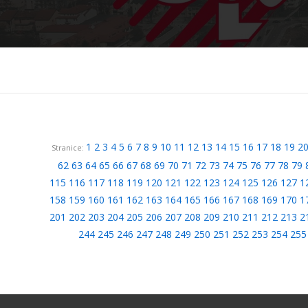
1
2
3
4
5
6
7
8
9
10
11
12
13
14
15
16
17
18
19
2
Stranice:
62
63
64
65
66
67
68
69
70
71
72
73
74
75
76
77
78
79
115
116
117
118
119
120
121
122
123
124
125
126
127
1
158
159
160
161
162
163
164
165
166
167
168
169
170
1
201
202
203
204
205
206
207
208
209
210
211
212
213
2
244
245
246
247
248
249
250
251
252
253
254
255