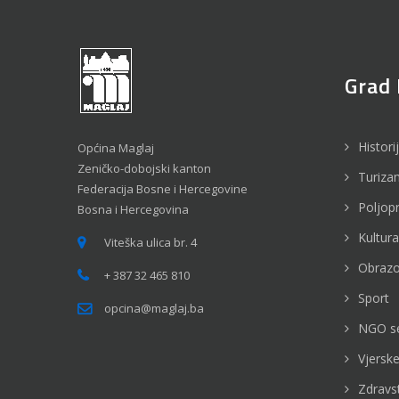
Grad 
Histori
Općina Maglaj
Zeničko-dobojski kanton
Turiza
Federacija Bosne i Hercegovine
Poljop
Bosna i Hercegovina
Kultura
Viteška ulica br. 4
Obrazo
+ 387 32 465 810
Sport
opcina@maglaj.ba
NGO s
Vjerske
Zdravs