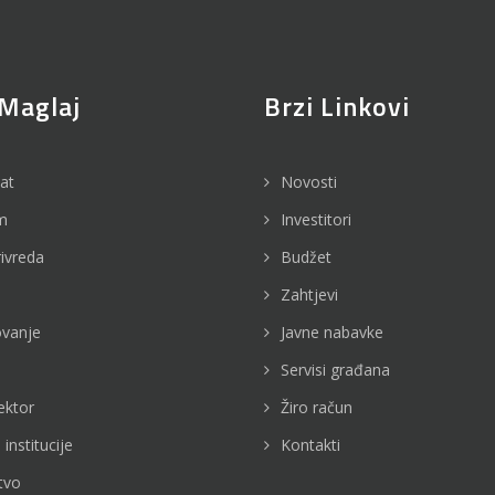
Maglaj
Brzi Linkovi
jat
Novosti
m
Investitori
rivreda
Budžet
Zahtjevi
vanje
Javne nabavke
Servisi građana
ektor
Žiro račun
 institucije
Kontakti
tvo