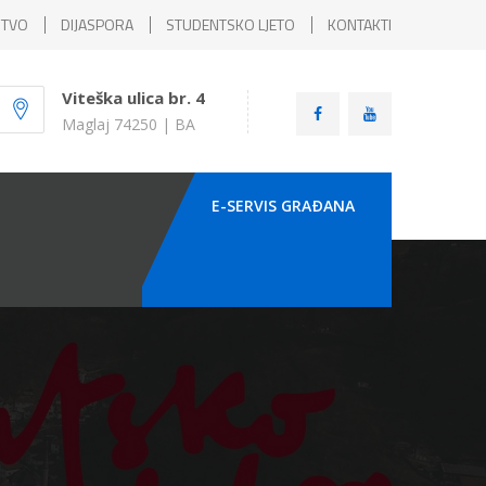
ŠTVO
DIJASPORA
STUDENTSKO LJETO
KONTAKTI
Viteška ulica br. 4
Maglaj 74250 | BA
E-SERVIS GRAÐANA