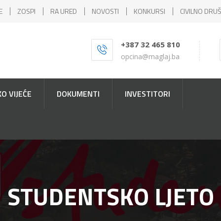
E
ZOSPI
RA URED
NOVOSTI
KONKURSI
CIVILNO DRU
+387 32 465 810
opcina@maglaj.ba
O VIJEĆE
DOKUMENTI
INVESTITORI
STUDENTSKO LJETO