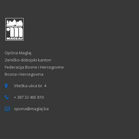
Općina Maglaj
Zeničko-dobojski kanton
Federacija Bosne i Hercegovine
Bosna i Hercegovina
Viteška ulica br. 4
+ 387 32 465 810
opcina@maglaj.ba