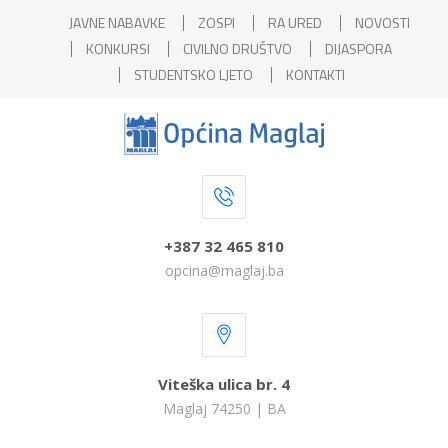
JAVNE NABAVKE
ZOSPI
RA URED
NOVOSTI
KONKURSI
CIVILNO DRUŠTVO
DIJASPORA
STUDENTSKO LJETO
KONTAKTI
+387 32 465 810
opcina@maglaj.ba
Viteška ulica br. 4
Maglaj 74250 | BA