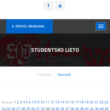
E-SERVIS GRAÐANA
STUDENTSKO LJETO
Početna
Novosti
1
2
3
4
5
6
7
8
9
10
11
12
13
14
15
16
17
18
19
20
21
22
23
Stranice:
24
25
26
27
28
29
30
31
32
33
34
35
36
37
38
39
40
41
42
43
44
45