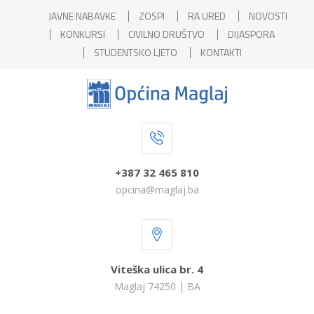
JAVNE NABAVKE
ZOSPI
RA URED
NOVOSTI
KONKURSI
CIVILNO DRUŠTVO
DIJASPORA
STUDENTSKO LJETO
KONTAKTI
+387 32 465 810
opcina@maglaj.ba
Viteška ulica br. 4
Maglaj 74250 | BA