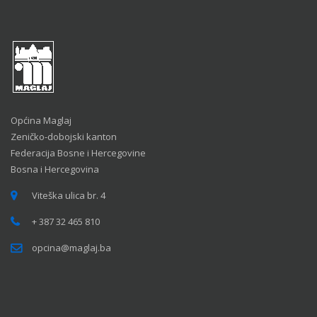
Općina Maglaj
Zeničko-dobojski kanton
Federacija Bosne i Hercegovine
Bosna i Hercegovina
Viteška ulica br. 4
+ 387 32 465 810
opcina@maglaj.ba