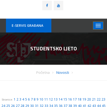
E-SERVIS GRAÐANA
STUDENTSKO LJETO
Početna
Novosti
1
2
3
4
5
6
7
8
9
10
11
12
13
14
15
16
17
18
19
20
21
22
23
Stranice:
24
25
26
27
28
29
30
31
32
33
34
35
36
37
38
39
40
41
42
43
44
45