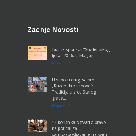
Zadnje Novosti
Budite sponzor "Studentskog
ljeta" 2026. u Maglaju...
07.08.2026
U subotu drugi sajam
„Rukom kroz snove“:
Tradicija u srcu Starog
grada...
07.08.2026
18 korisnika ostvarilo pravo
na poticaj za
samozapošljavanje u okviru