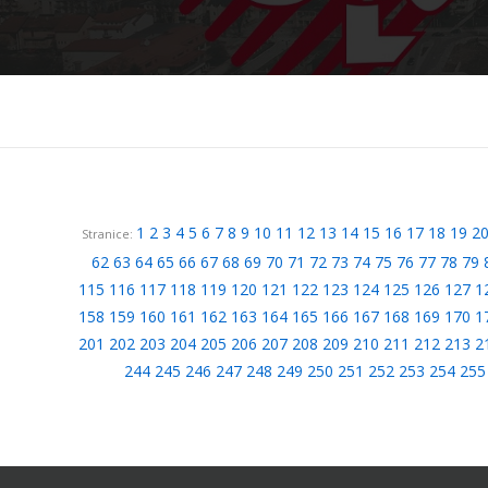
1
2
3
4
5
6
7
8
9
10
11
12
13
14
15
16
17
18
19
2
Stranice:
62
63
64
65
66
67
68
69
70
71
72
73
74
75
76
77
78
79
115
116
117
118
119
120
121
122
123
124
125
126
127
1
158
159
160
161
162
163
164
165
166
167
168
169
170
1
201
202
203
204
205
206
207
208
209
210
211
212
213
2
244
245
246
247
248
249
250
251
252
253
254
255