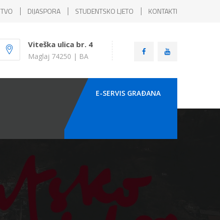
ŠTVO
DIJASPORA
STUDENTSKO LJETO
KONTAKTI
Viteška ulica br. 4
Maglaj 74250 | BA
E-SERVIS GRAÐANA