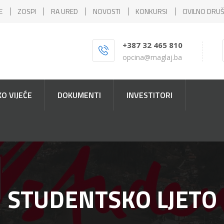
E
ZOSPI
RA URED
NOVOSTI
KONKURSI
CIVILNO DRU
+387 32 465 810
opcina@maglaj.ba
O VIJEĆE
DOKUMENTI
INVESTITORI
STUDENTSKO LJETO