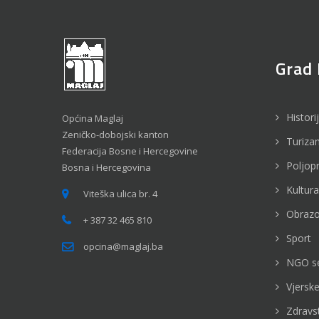
Grad 
Histori
Općina Maglaj
Zeničko-dobojski kanton
Turiza
Federacija Bosne i Hercegovine
Poljop
Bosna i Hercegovina
Kultura
Viteška ulica br. 4
Obrazo
+ 387 32 465 810
Sport
opcina@maglaj.ba
NGO s
Vjerske
Zdravs