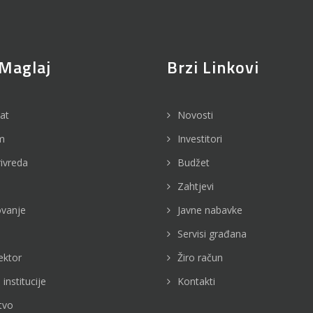
Maglaj
Brzi Linkovi
jat
Novosti
m
Investitori
rivreda
Budžet
Zahtjevi
vanje
Javne nabavke
Servisi građana
ektor
Žiro račun
 institucije
Kontakti
tvo