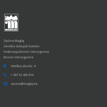
Općina Maglaj
Zeničko-dobojski kanton
Federacija Bosne i Hercegovine
Bosna i Hercegovina
Viteška ulica br. 4
+ 387 32 465 810
opcina@maglaj.ba