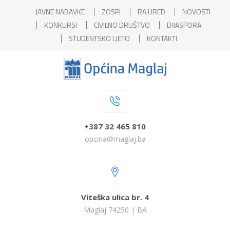
JAVNE NABAVKE
ZOSPI
RA URED
NOVOSTI
KONKURSI
CIVILNO DRUŠTVO
DIJASPORA
STUDENTSKO LJETO
KONTAKTI
+387 32 465 810
opcina@maglaj.ba
Viteška ulica br. 4
Maglaj 74250 | BA