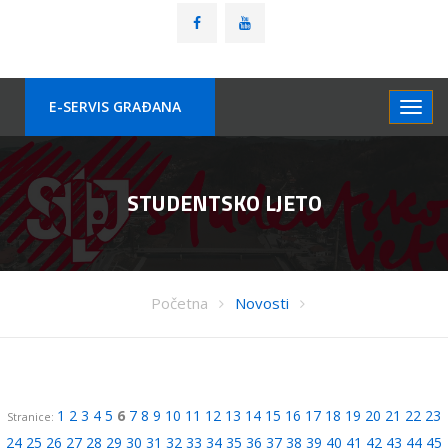
E-SERVIS GRAÐANA
STUDENTSKO LJETO
Početna
Novosti
1
2
3
4
5
6
7
8
9
10
11
12
13
14
15
16
17
18
19
20
21
22
23
Stranice:
24
25
26
27
28
29
30
31
32
33
34
35
36
37
38
39
40
41
42
43
44
45