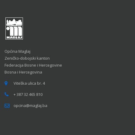
Općina Maglaj
Zeničko-dobojski kanton
Federacija Bosne i Hercegovine
Bosna i Hercegovina
Viteška ulica br. 4
+ 387 32 465 810
opcina@maglaj.ba