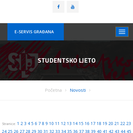
E-SERVIS GRAÐANA
STUDENTSKO LJETO
Početna
Novosti
1
2
3
4
5
6
7
8
9
10
11
12
13
14
15
16
17
18
19
20
21
22
23
Stranice:
24
25
26
27
28
29
30
31
32
33
34
35
36
37
38
39
40
41
42
43
44
45