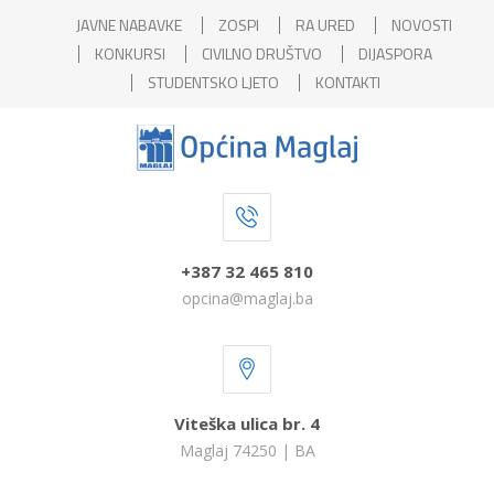
JAVNE NABAVKE
ZOSPI
RA URED
NOVOSTI
KONKURSI
CIVILNO DRUŠTVO
DIJASPORA
STUDENTSKO LJETO
KONTAKTI
+387 32 465 810
opcina@maglaj.ba
Viteška ulica br. 4
Maglaj 74250 | BA