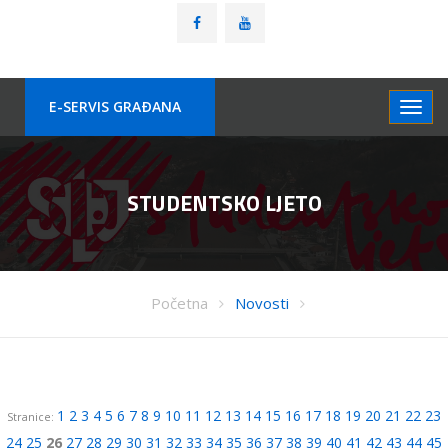
E-SERVIS GRAÐANA
STUDENTSKO LJETO
Početna
Novosti
1
2
3
4
5
6
7
8
9
10
11
12
13
14
15
16
17
18
19
20
21
22
23
Stranice:
24
25
26
27
28
29
30
31
32
33
34
35
36
37
38
39
40
41
42
43
44
45