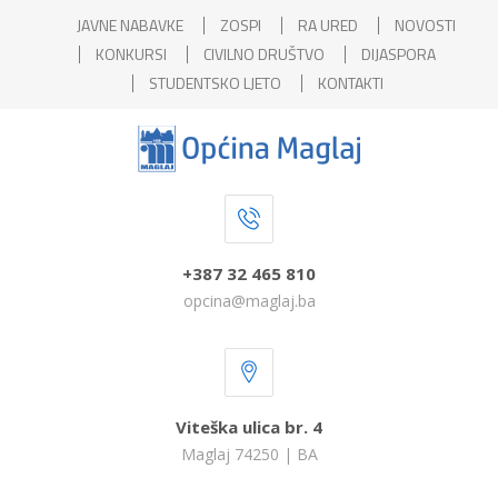
JAVNE NABAVKE
ZOSPI
RA URED
NOVOSTI
KONKURSI
CIVILNO DRUŠTVO
DIJASPORA
STUDENTSKO LJETO
KONTAKTI
+387 32 465 810
opcina@maglaj.ba
Viteška ulica br. 4
Maglaj 74250 | BA