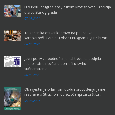
U subotu drugi sajam „Rukom kroz snove“: Tradicija
u srcu Starog grada...
07.08.2026
18 korisnika ostvarilo pravo na poticaj za
samozapošljavanje u okviru Programa „Prvi biznis“...
06.08.2026
Javni poziv za podnošenje zahtjeva za dodjelu
jednokratne novčane pomoći u svrhu
sufinansiranja...
06.08.2026
Obavještenje o Javnom uvidu i provođenju javne
rasprave o Stručnom obrazloženju za zaštitu...
05.08.2026