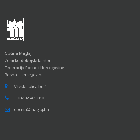
Općina Maglaj
Zeničko-dobojski kanton
Federacija Bosne i Hercegovine
Bosna i Hercegovina
Viteška ulica br. 4
+ 387 32 465 810
opcina@maglaj.ba