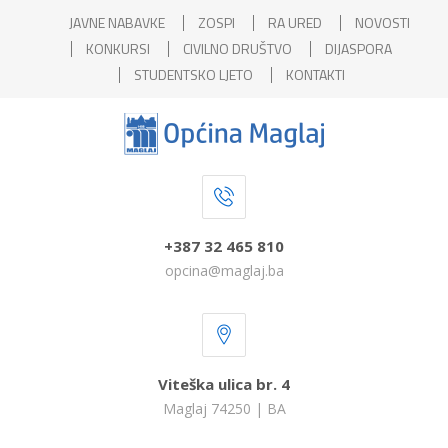
JAVNE NABAVKE
ZOSPI
RA URED
NOVOSTI
KONKURSI
CIVILNO DRUŠTVO
DIJASPORA
STUDENTSKO LJETO
KONTAKTI
+387 32 465 810
opcina@maglaj.ba
Viteška ulica br. 4
Maglaj 74250 | BA