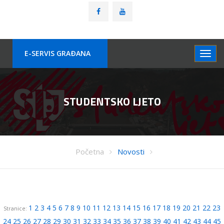
E-SERVIS GRAÐANA
STUDENTSKO LJETO
Početna
Novosti
1
2
3
4
5
6
7
8
9
10
11
12
13
14
15
16
17
18
19
20
21
22
23
Stranice:
24
25
26
27
28
29
30
31
32
33
34
35
36
37
38
39
40
41
42
43
44
45