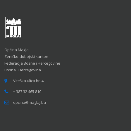
Općina Maglaj
Zeničko-dobojski kanton
Federacija Bosne i Hercegovine
Bosna i Hercegovina
Viteška ulica br. 4
+ 387 32 465 810
opcina@maglaj.ba