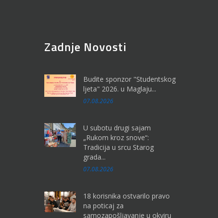
Zadnje Novosti
Budite sponzor "Studentskog
ljeta" 2026. u Maglaju...
07.08.2026
U subotu drugi sajam
„Rukom kroz snove“:
Tradicija u srcu Starog
grada...
07.08.2026
18 korisnika ostvarilo pravo
na poticaj za
samozapošljavanje u okviru