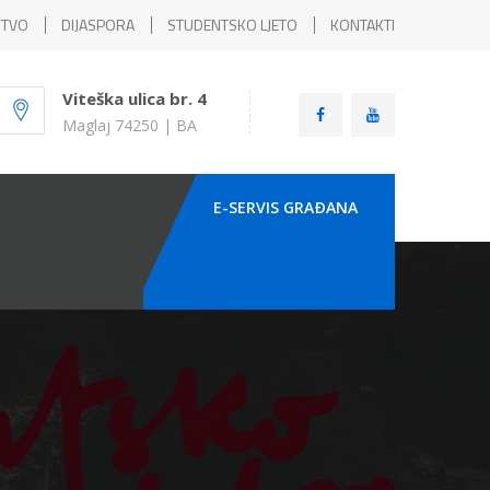
ŠTVO
DIJASPORA
STUDENTSKO LJETO
KONTAKTI
Viteška ulica br. 4
Maglaj 74250 | BA
E-SERVIS GRAÐANA