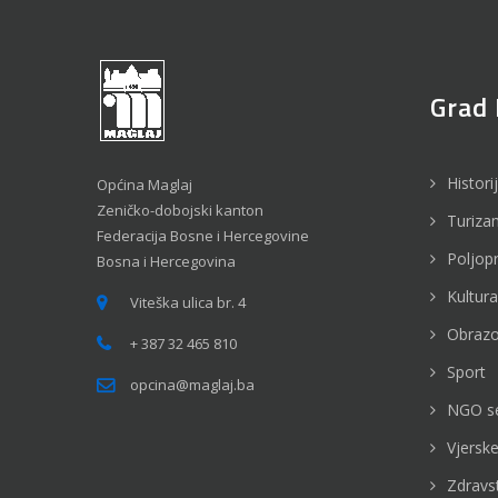
Grad 
Histori
Općina Maglaj
Zeničko-dobojski kanton
Turiza
Federacija Bosne i Hercegovine
Poljop
Bosna i Hercegovina
Kultura
Viteška ulica br. 4
Obrazo
+ 387 32 465 810
Sport
opcina@maglaj.ba
NGO s
Vjerske
Zdravs