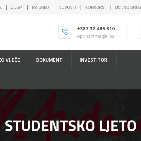
E
ZOSPI
RA URED
NOVOSTI
KONKURSI
CIVILNO DRU
+387 32 465 810
opcina@maglaj.ba
O VIJEĆE
DOKUMENTI
INVESTITORI
STUDENTSKO LJETO