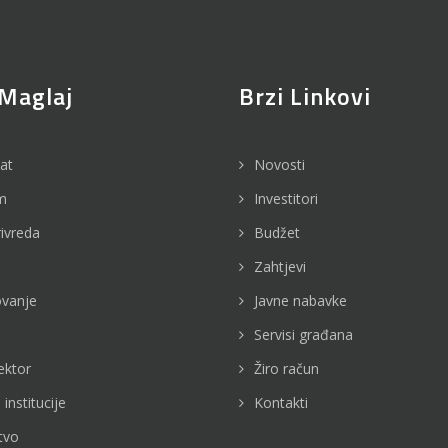
Maglaj
Brzi Linkovi
jat
Novosti
m
Investitori
rivreda
Budžet
Zahtjevi
vanje
Javne nabavke
Servisi građana
ektor
Žiro račun
 institucije
Kontakti
tvo