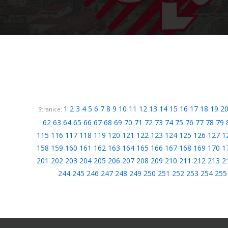
1
2
3
4
5
6
7
8
9
10
11
12
13
14
15
16
17
18
19
2
Stranice:
62
63
64
65
66
67
68
69
70
71
72
73
74
75
76
77
78
79
115
116
117
118
119
120
121
122
123
124
125
126
127
1
158
159
160
161
162
163
164
165
166
167
168
169
170
1
201
202
203
204
205
206
207
208
209
210
211
212
213
2
244
245
246
247
248
249
250
251
252
253
254
255