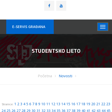
E-SERVIS GRAÐANA
STUDENTSKO LJETO
Početna
Novosti
1
2
3
4
5
6
7
8
9
10
11
12
13
14
15
16
17
18
19
20
21
22
23
Stranice:
24
25
26
27
28
29
30
31
32
33
34
35
36
37
38
39
40
41
42
43
44
45