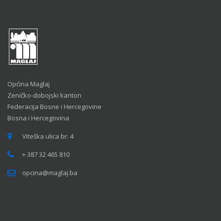
Općina Maglaj
Zeničko-dobojski kanton
Federacija Bosne i Hercegovine
Bosna i Hercegovina
Viteška ulica br. 4
+ 387 32 465 810
opcina@maglaj.ba