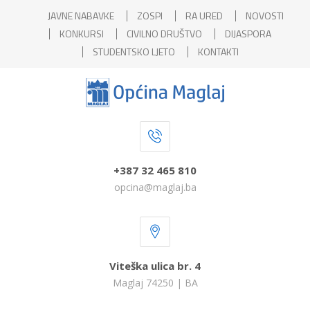
JAVNE NABAVKE
ZOSPI
RA URED
NOVOSTI
KONKURSI
CIVILNO DRUŠTVO
DIJASPORA
STUDENTSKO LJETO
KONTAKTI
+387 32 465 810
opcina@maglaj.ba
Viteška ulica br. 4
Maglaj 74250 | BA