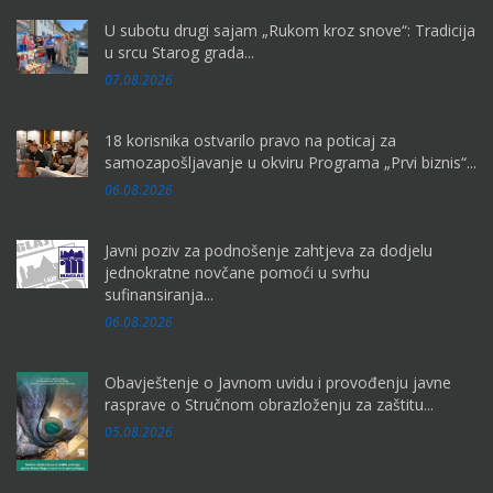
U subotu drugi sajam „Rukom kroz snove“: Tradicija
u srcu Starog grada...
07.08.2026
18 korisnika ostvarilo pravo na poticaj za
samozapošljavanje u okviru Programa „Prvi biznis“...
06.08.2026
Javni poziv za podnošenje zahtjeva za dodjelu
jednokratne novčane pomoći u svrhu
sufinansiranja...
06.08.2026
Obavještenje o Javnom uvidu i provođenju javne
rasprave o Stručnom obrazloženju za zaštitu...
05.08.2026