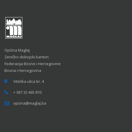
Općina Maglaj
Zeničko-dobojski kanton
Federacija Bosne i Hercegovine
Bosna i Hercegovina
Viteška ulica br. 4
+ 387 32 465 810
opcina@maglaj.ba