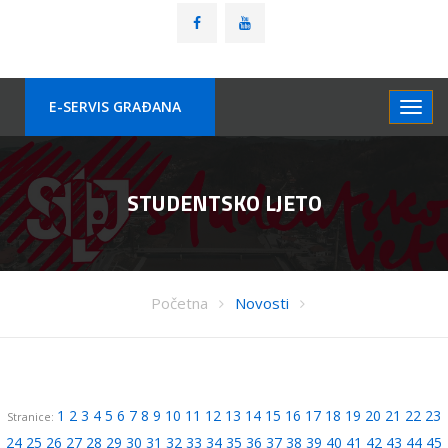
E-SERVIS GRAÐANA
STUDENTSKO LJETO
Početna
Novosti
1
2
3
4
5
6
7
8
9
10
11
12
13
14
15
16
17
18
19
20
21
22
23
Stranice:
24
25
26
27
28
29
30
31
32
33
34
35
36
37
38
39
40
41
42
43
44
45