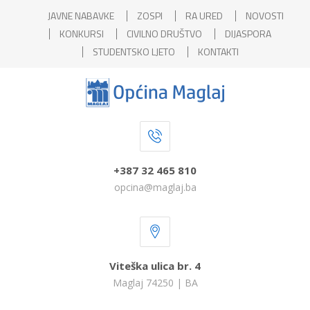
JAVNE NABAVKE
ZOSPI
RA URED
NOVOSTI
KONKURSI
CIVILNO DRUŠTVO
DIJASPORA
STUDENTSKO LJETO
KONTAKTI
+387 32 465 810
opcina@maglaj.ba
Viteška ulica br. 4
Maglaj 74250 | BA