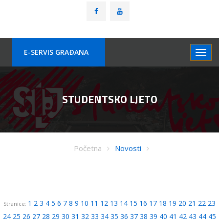
E-SERVIS GRAÐANA
STUDENTSKO LJETO
Početna
Novosti
1
2
3
4
5
6
7
8
9
10
11
12
13
14
15
16
17
18
19
20
21
22
23
Stranice:
24
25
26
27
28
29
30
31
32
33
34
35
36
37
38
39
40
41
42
43
44
45