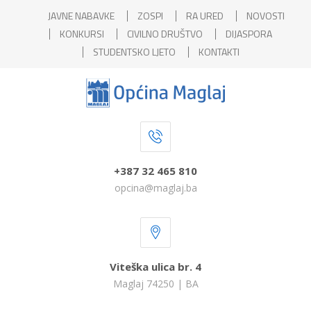
JAVNE NABAVKE
ZOSPI
RA URED
NOVOSTI
KONKURSI
CIVILNO DRUŠTVO
DIJASPORA
STUDENTSKO LJETO
KONTAKTI
+387 32 465 810
opcina@maglaj.ba
Viteška ulica br. 4
Maglaj 74250 | BA