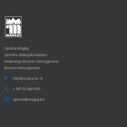
Općina Maglaj
Zeničko-dobojski kanton
Federacija Bosne i Hercegovine
Bosna i Hercegovina
Viteška ulica br. 4
+ 387 32 465 810
opcina@maglaj.ba