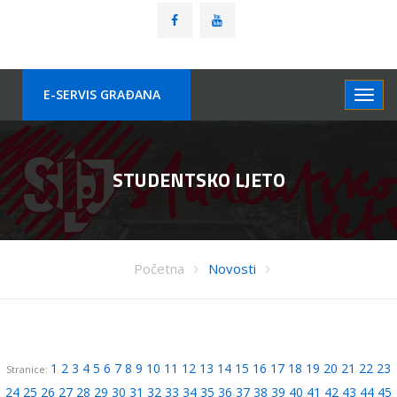
E-SERVIS GRAÐANA
STUDENTSKO LJETO
Početna
Novosti
1
2
3
4
5
6
7
8
9
10
11
12
13
14
15
16
17
18
19
20
21
22
23
Stranice:
24
25
26
27
28
29
30
31
32
33
34
35
36
37
38
39
40
41
42
43
44
45