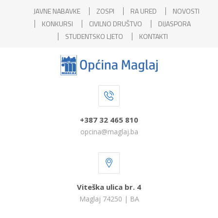
JAVNE NABAVKE
ZOSPI
RA URED
NOVOSTI
KONKURSI
CIVILNO DRUŠTVO
DIJASPORA
STUDENTSKO LJETO
KONTAKTI
+387 32 465 810
opcina@maglaj.ba
Viteška ulica br. 4
Maglaj 74250 | BA