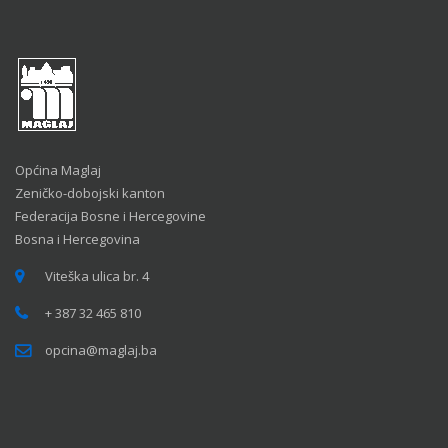
Općina Maglaj
Zeničko-dobojski kanton
Federacija Bosne i Hercegovine
Bosna i Hercegovina
Viteška ulica br. 4
+ 387 32 465 810
opcina@maglaj.ba