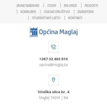
JAVNE NABAVKE
ZOSPI
RA URED
NOVOSTI
KONKURSI
CIVILNO DRUŠTVO
DIJASPORA
STUDENTSKO LJETO
KONTAKTI
+387 32 465 810
opcina@maglaj.ba
Viteška ulica br. 4
Maglaj 74250 | BA