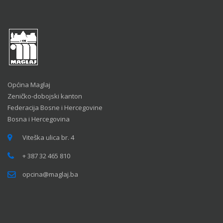
Općina Maglaj
Zeničko-dobojski kanton
Federacija Bosne i Hercegovine
Bosna i Hercegovina
Viteška ulica br. 4
+ 387 32 465 810
opcina@maglaj.ba