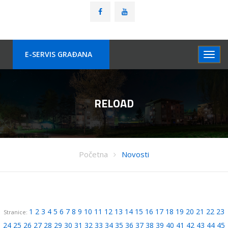
E-SERVIS GRAÐANA
RELOAD
Početna
Novosti
1
2
3
4
5
6
7
8
9
10
11
12
13
14
15
16
17
18
19
20
21
22
23
Stranice:
24
25
26
27
28
29
30
31
32
33
34
35
36
37
38
39
40
41
42
43
44
45