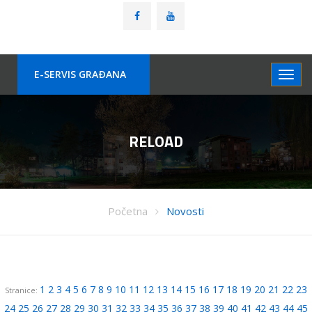
E-SERVIS GRAÐANA
RELOAD
Početna
Novosti
1
2
3
4
5
6
7
8
9
10
11
12
13
14
15
16
17
18
19
20
21
22
23
Stranice:
24
25
26
27
28
29
30
31
32
33
34
35
36
37
38
39
40
41
42
43
44
45