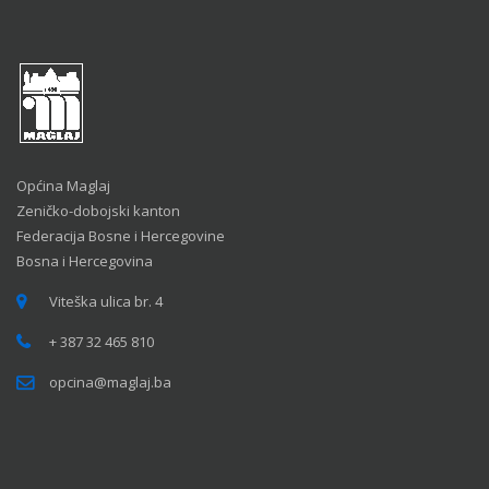
Općina Maglaj
Zeničko-dobojski kanton
Federacija Bosne i Hercegovine
Bosna i Hercegovina
Viteška ulica br. 4
+ 387 32 465 810
opcina@maglaj.ba