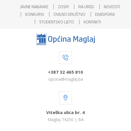
JAVNE NABAVKE
ZOSPI
RA URED
NOVOSTI
KONKURSI
CIVILNO DRUŠTVO
DIJASPORA
STUDENTSKO LJETO
KONTAKTI
+387 32 465 810
opcina@maglaj.ba
Viteška ulica br. 4
Maglaj 74250 | BA