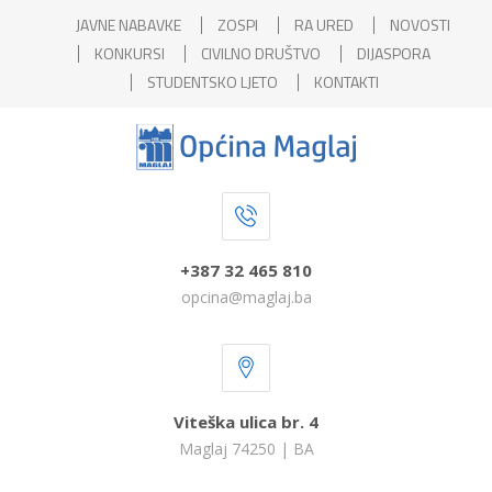
JAVNE NABAVKE
ZOSPI
RA URED
NOVOSTI
KONKURSI
CIVILNO DRUŠTVO
DIJASPORA
STUDENTSKO LJETO
KONTAKTI
+387 32 465 810
opcina@maglaj.ba
Viteška ulica br. 4
Maglaj 74250 | BA