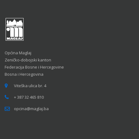
Općina Maglaj
Zeničko-dobojski kanton
Federacija Bosne i Hercegovine
Bosna i Hercegovina
Viteška ulica br. 4
+ 387 32 465 810
opcina@maglaj.ba