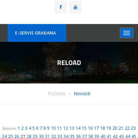
E-SERVIS GRAÐANA
RELOAD
Početna
Novosti
1
2
3
4
5
6
7
8
9
10
11
12
13
14
15
16
17
18
19
20
21
22
23
Stranice:
24
25
26
27
28
29
30
31
32
33
34
35
36
37
38
39
40
41
42
43
44
45