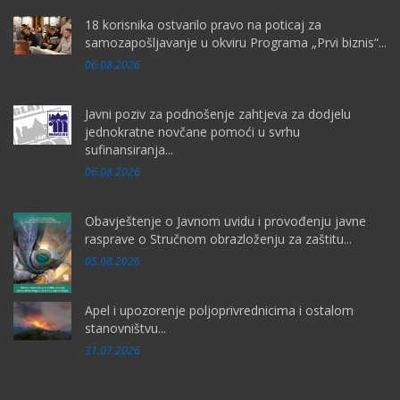
18 korisnika ostvarilo pravo na poticaj za
samozapošljavanje u okviru Programa „Prvi biznis“...
06.08.2026
Javni poziv za podnošenje zahtjeva za dodjelu
jednokratne novčane pomoći u svrhu
sufinansiranja...
06.08.2026
Obavještenje o Javnom uvidu i provođenju javne
rasprave o Stručnom obrazloženju za zaštitu...
05.08.2026
Apel i upozorenje poljoprivrednicima i ostalom
stanovništvu...
31.07.2026