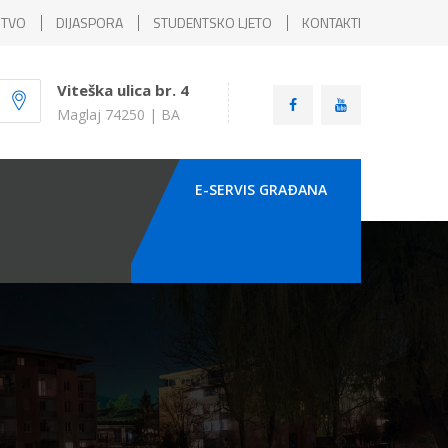
ŠTVO
DIJASPORA
STUDENTSKO LJETO
KONTAKTI
Viteška ulica br. 4
Maglaj 74250 | BA
E-SERVIS GRAÐANA