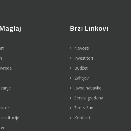
Maglaj
Brzi Linkovi
jat
Novosti
m
Investitori
rivreda
Budžet
Zahtjevi
vanje
Javne nabavke
Servisi građana
ektor
Žiro račun
 institucije
Kontakti
tvo