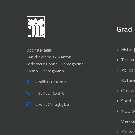
Grad 
Histori
Općina Maglaj
Zeničko-dobojski kanton
Turiza
Federacija Bosne i Hercegovine
Poljop
Bosna i Hercegovina
Kultura
Viteška ulica br. 4
Obrazo
+ 387 32 465 810
Sport
opcina@maglaj.ba
NGO s
Vjerske
Zdravs