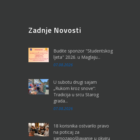
Zadnje Novosti
Budite sponzor "Studentskog
ljeta" 2026. u Maglaju...
07.08.2026
U subotu drugi sajam
„Rukom kroz snove“:
Tradicija u srcu Starog
grada...
07.08.2026
18 korisnika ostvarilo pravo
na poticaj za
samozapošljavanje u okviru