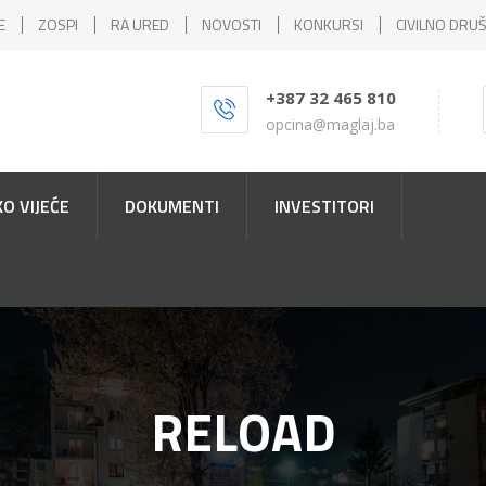
E
ZOSPI
RA URED
NOVOSTI
KONKURSI
CIVILNO DRU
+387 32 465 810
opcina@maglaj.ba
O VIJEĆE
DOKUMENTI
INVESTITORI
RELOAD