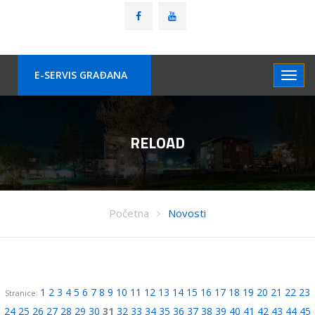
E-SERVIS GRAÐANA
RELOAD
Početna
Novosti
1
2
3
4
5
6
7
8
9
10
11
12
13
14
15
16
17
18
19
20
21
22
23
Stranice:
24
25
26
27
28
29
30
31
32
33
34
35
36
37
38
39
40
41
42
43
44
45