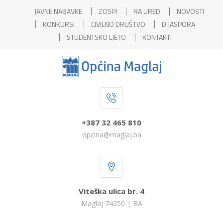
JAVNE NABAVKE
ZOSPI
RA URED
NOVOSTI
KONKURSI
CIVILNO DRUŠTVO
DIJASPORA
STUDENTSKO LJETO
KONTAKTI
+387 32 465 810
opcina@maglaj.ba
Viteška ulica br. 4
Maglaj 74250 | BA