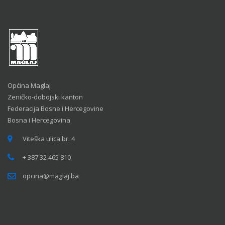
Općina Maglaj
Zeničko-dobojski kanton
Federacija Bosne i Hercegovine
Bosna i Hercegovina
Viteška ulica br. 4
+ 387 32 465 810
opcina@maglaj.ba