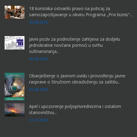
18 korisnika ostvarilo pravo na poticaj za
samozapošljavanje u okviru Programa „Prvi biznis“...
06.08.2026
Javni poziv za podnošenje zahtjeva za dodjelu
jednokratne novčane pomoći u svrhu
sufinansiranja...
06.08.2026
Obavještenje o Javnom uvidu i provođenju javne
rasprave o Stručnom obrazloženju za zaštitu...
05.08.2026
Apel i upozorenje poljoprivrednicima i ostalom
stanovništvu...
31.07.2026