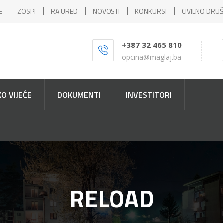
E
ZOSPI
RA URED
NOVOSTI
KONKURSI
CIVILNO DRU
+387 32 465 810
opcina@maglaj.ba
O VIJEĆE
DOKUMENTI
INVESTITORI
RELOAD