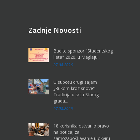
Zadnje Novosti
Budite sponzor "Studentskog
ljeta" 2026. u Maglaju...
07.08.2026
U subotu drugi sajam
„Rukom kroz snove“:
Tradicija u srcu Starog
grada...
07.08.2026
18 korisnika ostvarilo pravo
na poticaj za
samozapošljavanje u okviru