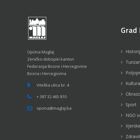
Grad 
Histori
Općina Maglaj
Zeničko-dobojski kanton
Turiza
Federacija Bosne i Hercegovine
Poljop
Bosna i Hercegovina
Kultura
Viteška ulica br. 4
Obrazo
+ 387 32 465 810
Sport
opcina@maglaj.ba
NGO s
Vjerske
Zdravs