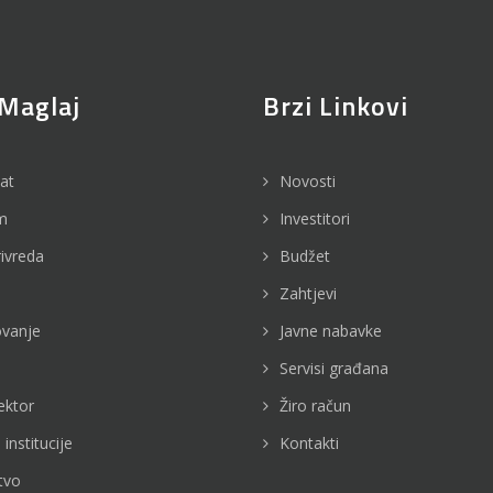
Maglaj
Brzi Linkovi
jat
Novosti
m
Investitori
rivreda
Budžet
Zahtjevi
vanje
Javne nabavke
Servisi građana
ektor
Žiro račun
 institucije
Kontakti
tvo