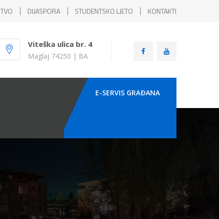
ŠTVO
DIJASPORA
STUDENTSKO LJETO
KONTAKTI
Viteška ulica br. 4
Maglaj 74250 | BA
E-SERVIS GRAÐANA