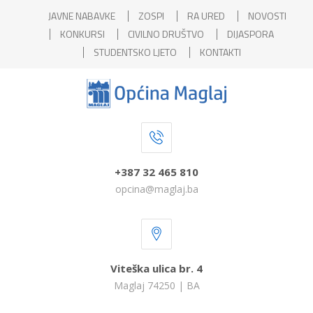
JAVNE NABAVKE
ZOSPI
RA URED
NOVOSTI
KONKURSI
CIVILNO DRUŠTVO
DIJASPORA
STUDENTSKO LJETO
KONTAKTI
+387 32 465 810
opcina@maglaj.ba
Viteška ulica br. 4
Maglaj 74250 | BA