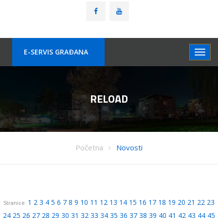
E-SERVIS GRAÐANA
RELOAD
Početna
Novosti
1
2
3
4
5
6
7
8
9
10
11
12
13
14
15
16
17
18
19
20
21
22
23
Stranice:
24
25
26
27
28
29
30
31
32
33
34
35
36
37
38
39
40
41
42
43
44
45