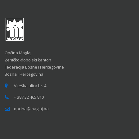
Općina Maglaj
Zeničko-dobojski kanton
Federacija Bosne i Hercegovine
Bosna i Hercegovina
Viteška ulica br. 4
+ 387 32 465 810
opcina@maglaj.ba