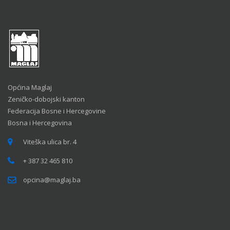
Općina Maglaj
Zeničko-dobojski kanton
Federacija Bosne i Hercegovine
Bosna i Hercegovina
Viteška ulica br. 4
+ 387 32 465 810
opcina@maglaj.ba