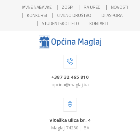
JAVNE NABAVKE
ZOSPI
RA URED
NOVOSTI
KONKURSI
CIVILNO DRUŠTVO
DIJASPORA
STUDENTSKO LJETO
KONTAKTI
+387 32 465 810
opcina@maglaj.ba
Viteška ulica br. 4
Maglaj 74250 | BA