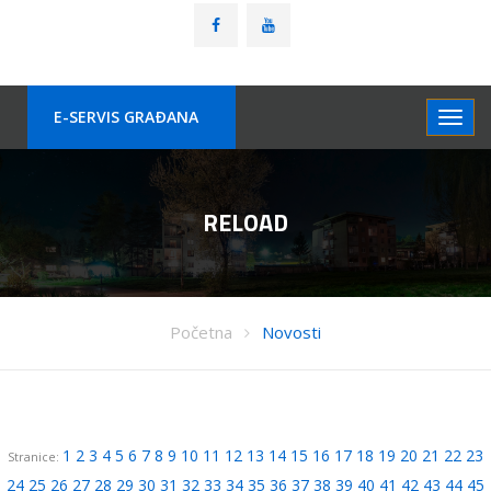
E-SERVIS GRAÐANA
RELOAD
Početna
Novosti
1
2
3
4
5
6
7
8
9
10
11
12
13
14
15
16
17
18
19
20
21
22
23
Stranice:
24
25
26
27
28
29
30
31
32
33
34
35
36
37
38
39
40
41
42
43
44
45