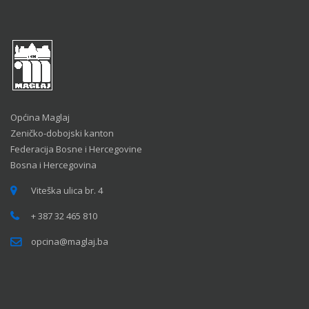
Općina Maglaj
Zeničko-dobojski kanton
Federacija Bosne i Hercegovine
Bosna i Hercegovina
Viteška ulica br. 4
+ 387 32 465 810
opcina@maglaj.ba