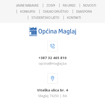
JAVNE NABAVKE
ZOSPI
RA URED
NOVOSTI
KONKURSI
CIVILNO DRUŠTVO
DIJASPORA
STUDENTSKO LJETO
KONTAKTI
+387 32 465 810
opcina@maglaj.ba
Viteška ulica br. 4
Maglaj 74250 | BA