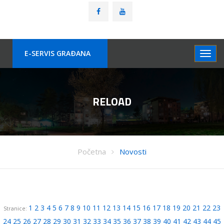
E-SERVIS GRAÐANA
RELOAD
Početna
Novosti
1
2
3
4
5
6
7
8
9
10
11
12
13
14
15
16
17
18
19
20
21
22
23
Stranice:
24
25
26
27
28
29
30
31
32
33
34
35
36
37
38
39
40
41
42
43
44
45