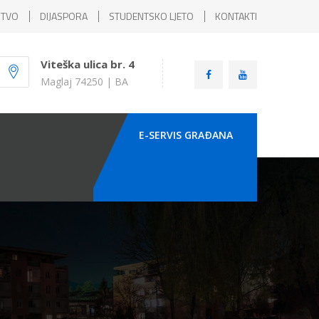
ŠTVO
DIJASPORA
STUDENTSKO LJETO
KONTAKTI
Viteška ulica br. 4
Maglaj 74250 | BA
E-SERVIS GRAÐANA