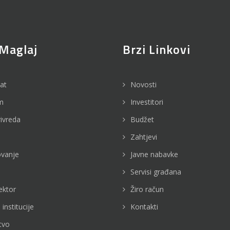
Maglaj
Brzi Linkovi
jat
Novosti
m
Investitori
rivreda
Budžet
Zahtjevi
vanje
Javne nabavke
Servisi građana
ektor
Žiro račun
 institucije
Kontakti
tvo