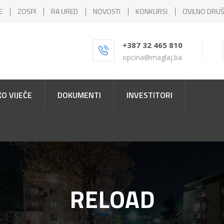
E
ZOSPI
RA URED
NOVOSTI
KONKURSI
CIVILNO DRU
+387 32 465 810
opcina@maglaj.ba
O VIJEĆE
DOKUMENTI
INVESTITORI
RELOAD