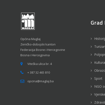
Grad 
Histori
Općina Maglaj
Zeničko-dobojski kanton
Turiza
Federacija Bosne i Hercegovine
Poljop
Bosna i Hercegovina
Kultura
Viteška ulica br. 4
Obrazo
+ 387 32 465 810
Sport
opcina@maglaj.ba
NGO s
Vjerske
Zdravs