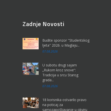
Zadnje Novosti
Budite sponzor "Studentskog
ljeta" 2026. u Maglaju...
07.08.2026
U subotu drugi sajam
„Rukom kroz snove“:
Tradicija u srcu Starog
grada...
07.08.2026
18 korisnika ostvarilo pravo
na poticaj za
samozapošljavanje u okviru