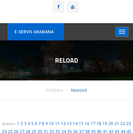
E-SERVIS GRAÐANA
RELOAD
Početna
Novosti
1
2
3
4
5
6
7
8
9
10
11
12
13
14
15
16
17
18
19
20
21
22
23
Stranice:
24
25
26
27
28
29
30
31
32
33
34
35
36
37
38
39
40
41
42
43
44
45