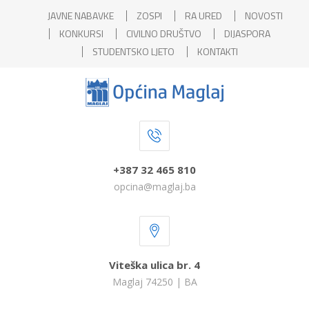
JAVNE NABAVKE
ZOSPI
RA URED
NOVOSTI
KONKURSI
CIVILNO DRUŠTVO
DIJASPORA
STUDENTSKO LJETO
KONTAKTI
+387 32 465 810
opcina@maglaj.ba
Viteška ulica br. 4
Maglaj 74250 | BA