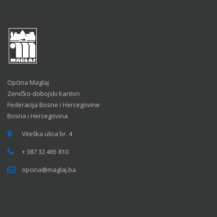
Općina Maglaj
Zeničko-dobojski kanton
Federacija Bosne i Hercegovine
Bosna i Hercegovina
Viteška ulica br. 4
+ 387 32 465 810
opcina@maglaj.ba