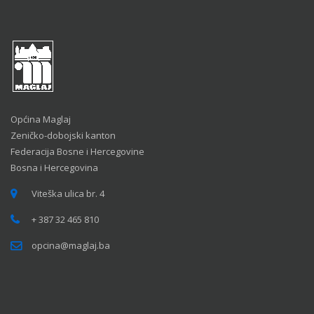
Općina Maglaj
Zeničko-dobojski kanton
Federacija Bosne i Hercegovine
Bosna i Hercegovina
Viteška ulica br. 4
+ 387 32 465 810
opcina@maglaj.ba