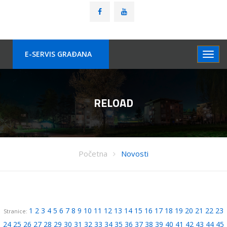
E-SERVIS GRAÐANA
RELOAD
Početna
Novosti
1
2
3
4
5
6
7
8
9
10
11
12
13
14
15
16
17
18
19
20
21
22
23
Stranice:
24
25
26
27
28
29
30
31
32
33
34
35
36
37
38
39
40
41
42
43
44
45