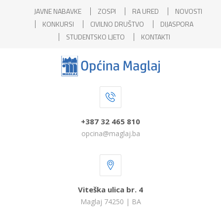
JAVNE NABAVKE
ZOSPI
RA URED
NOVOSTI
KONKURSI
CIVILNO DRUŠTVO
DIJASPORA
STUDENTSKO LJETO
KONTAKTI
+387 32 465 810
opcina@maglaj.ba
Viteška ulica br. 4
Maglaj 74250 | BA