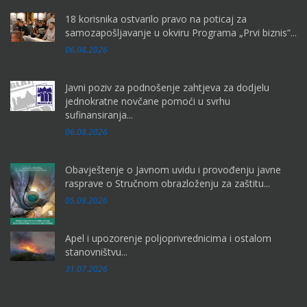
18 korisnika ostvarilo pravo na poticaj za
samozapošljavanje u okviru Programa „Prvi biznis“...
06.08.2026
Javni poziv za podnošenje zahtjeva za dodjelu
jednokratne novčane pomoći u svrhu
sufinansiranja...
06.08.2026
Obavještenje o Javnom uvidu i provođenju javne
rasprave o Stručnom obrazloženju za zaštitu...
05.08.2026
Apel i upozorenje poljoprivrednicima i ostalom
stanovništvu...
31.07.2026