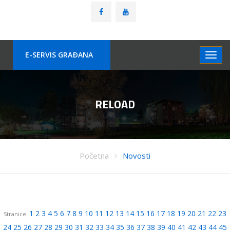
E-SERVIS GRAÐANA
RELOAD
Početna
Novosti
1
2
3
4
5
6
7
8
9
10
11
12
13
14
15
16
17
18
19
20
21
22
23
Stranice:
24
25
26
27
28
29
30
31
32
33
34
35
36
37
38
39
40
41
42
43
44
45