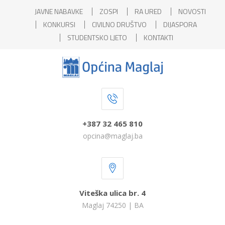
JAVNE NABAVKE
ZOSPI
RA URED
NOVOSTI
KONKURSI
CIVILNO DRUŠTVO
DIJASPORA
STUDENTSKO LJETO
KONTAKTI
+387 32 465 810
opcina@maglaj.ba
Viteška ulica br. 4
Maglaj 74250 | BA