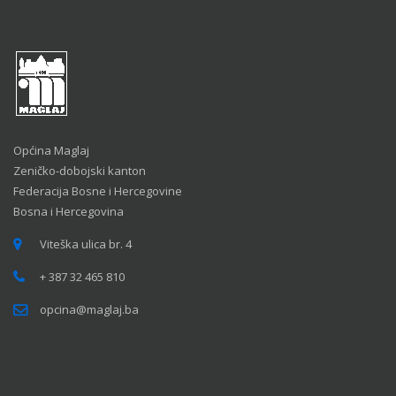
Općina Maglaj
Zeničko-dobojski kanton
Federacija Bosne i Hercegovine
Bosna i Hercegovina
Viteška ulica br. 4
+ 387 32 465 810
opcina@maglaj.ba