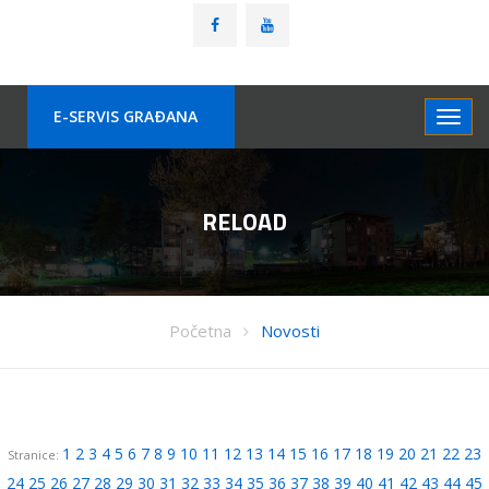
E-SERVIS GRAÐANA
RELOAD
Početna
Novosti
1
2
3
4
5
6
7
8
9
10
11
12
13
14
15
16
17
18
19
20
21
22
23
Stranice:
24
25
26
27
28
29
30
31
32
33
34
35
36
37
38
39
40
41
42
43
44
45