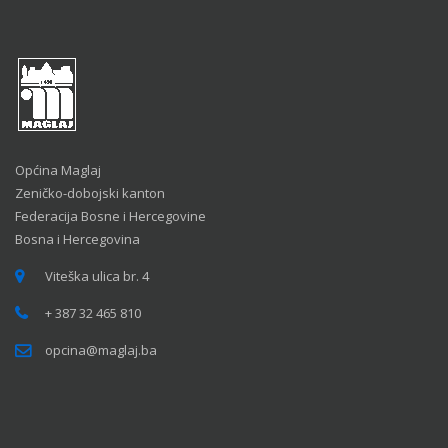
Općina Maglaj
Zeničko-dobojski kanton
Federacija Bosne i Hercegovine
Bosna i Hercegovina
Viteška ulica br. 4
+ 387 32 465 810
opcina@maglaj.ba