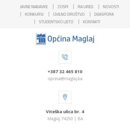
JAVNE NABAVKE
ZOSPI
RA URED
NOVOSTI
KONKURSI
CIVILNO DRUŠTVO
DIJASPORA
STUDENTSKO LJETO
KONTAKTI
+387 32 465 810
opcina@maglaj.ba
Viteška ulica br. 4
Maglaj 74250 | BA