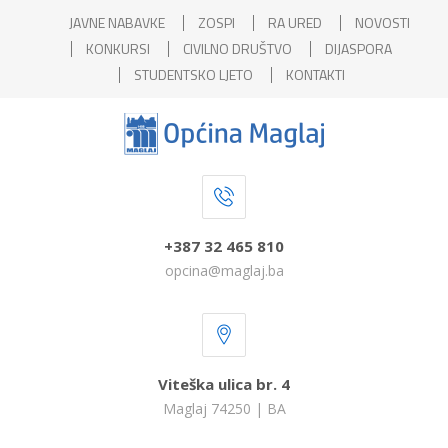
JAVNE NABAVKE
ZOSPI
RA URED
NOVOSTI
KONKURSI
CIVILNO DRUŠTVO
DIJASPORA
STUDENTSKO LJETO
KONTAKTI
+387 32 465 810
opcina@maglaj.ba
Viteška ulica br. 4
Maglaj 74250 | BA