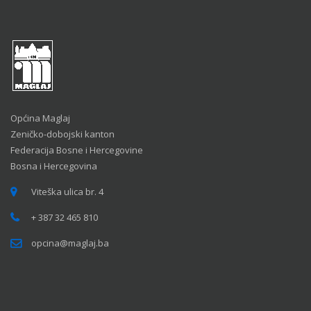
Općina Maglaj
Zeničko-dobojski kanton
Federacija Bosne i Hercegovine
Bosna i Hercegovina
Viteška ulica br. 4
+ 387 32 465 810
opcina@maglaj.ba