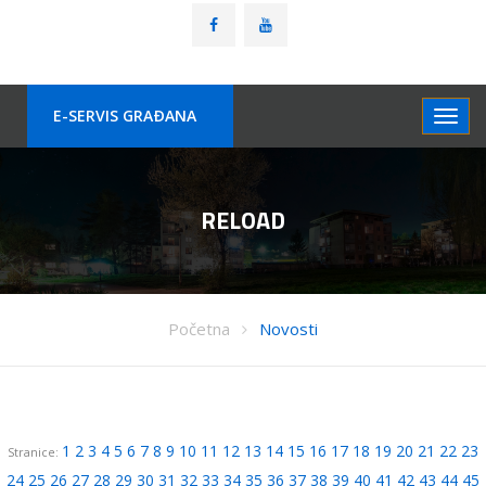
E-SERVIS GRAÐANA
RELOAD
Početna
Novosti
1
2
3
4
5
6
7
8
9
10
11
12
13
14
15
16
17
18
19
20
21
22
23
Stranice:
24
25
26
27
28
29
30
31
32
33
34
35
36
37
38
39
40
41
42
43
44
45