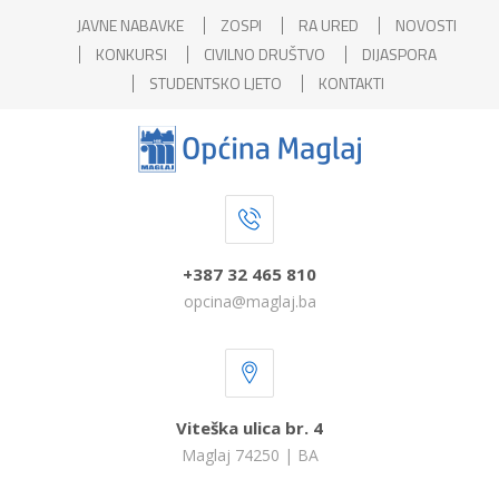
JAVNE NABAVKE
ZOSPI
RA URED
NOVOSTI
KONKURSI
CIVILNO DRUŠTVO
DIJASPORA
STUDENTSKO LJETO
KONTAKTI
+387 32 465 810
opcina@maglaj.ba
Viteška ulica br. 4
Maglaj 74250 | BA