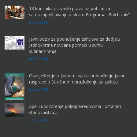
18 korisnika ostvarilo pravo na poticaj za
samozapošljavanje u okviru Programa „Prvi biznis“...
06.08.2026
Javni poziv za podnošenje zahtjeva za dodjelu
jednokratne novčane pomoći u svrhu
sufinansiranja...
06.08.2026
Obavještenje o Javnom uvidu i provođenju javne
rasprave o Stručnom obrazloženju za zaštitu...
05.08.2026
Apel i upozorenje poljoprivrednicima i ostalom
stanovništvu...
31.07.2026