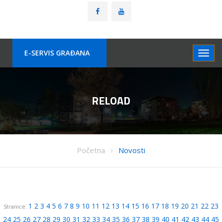
E-SERVIS GRAÐANA
RELOAD
Početna
Novosti
1
2
3
4
5
6
7
8
9
10
11
12
13
14
15
16
17
18
19
20
21
22
23
Stranice:
24
25
26
27
28
29
30
31
32
33
34
35
36
37
38
39
40
41
42
43
44
45