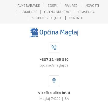
JAVNE NABAVKE
ZOSPI
RA URED
NOVOSTI
KONKURSI
CIVILNO DRUŠTVO
DIJASPORA
STUDENTSKO LJETO
KONTAKTI
+387 32 465 810
opcina@maglaj.ba
Viteška ulica br. 4
Maglaj 74250 | BA