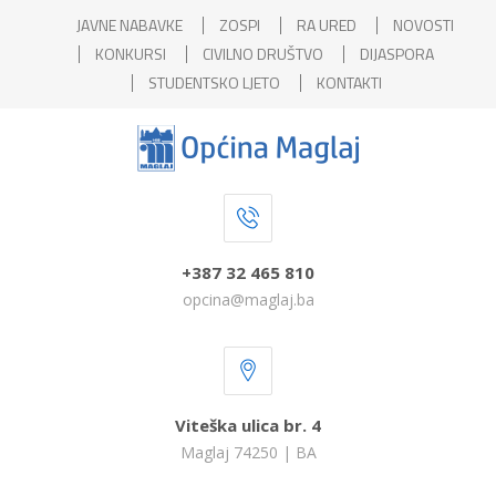
JAVNE NABAVKE
ZOSPI
RA URED
NOVOSTI
KONKURSI
CIVILNO DRUŠTVO
DIJASPORA
STUDENTSKO LJETO
KONTAKTI
+387 32 465 810
opcina@maglaj.ba
Viteška ulica br. 4
Maglaj 74250 | BA