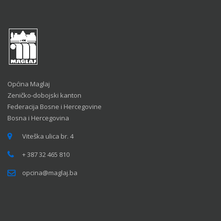
Općina Maglaj
Zeničko-dobojski kanton
Federacija Bosne i Hercegovine
Bosna i Hercegovina
Viteška ulica br. 4
+ 387 32 465 810
opcina@maglaj.ba