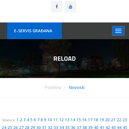
E-SERVIS GRAÐANA
RELOAD
Početna
Novosti
1
2
3
4
5
6
7
8
9
10
11
12
13
14
15
16
17
18
19
20
21
22
23
Stranice:
24
25
26
27
28
29
30
31
32
33
34
35
36
37
38
39
40
41
42
43
44
45