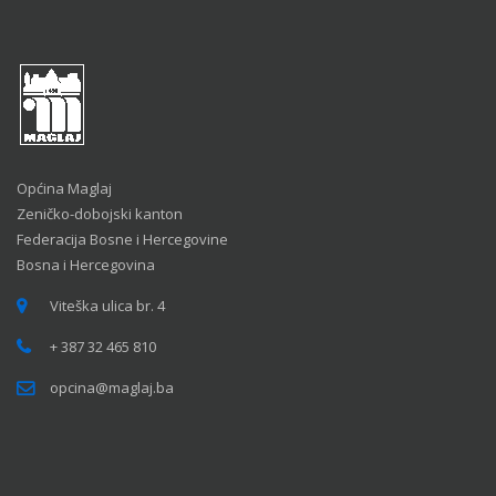
Općina Maglaj
Zeničko-dobojski kanton
Federacija Bosne i Hercegovine
Bosna i Hercegovina
Viteška ulica br. 4
+ 387 32 465 810
opcina@maglaj.ba