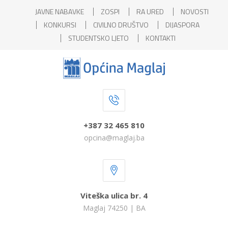
JAVNE NABAVKE
ZOSPI
RA URED
NOVOSTI
KONKURSI
CIVILNO DRUŠTVO
DIJASPORA
STUDENTSKO LJETO
KONTAKTI
+387 32 465 810
opcina@maglaj.ba
Viteška ulica br. 4
Maglaj 74250 | BA