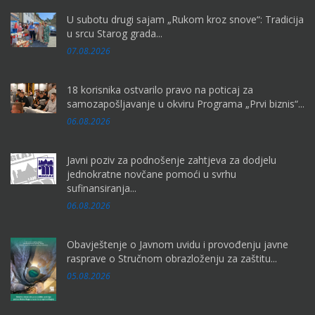
U subotu drugi sajam „Rukom kroz snove“: Tradicija
u srcu Starog grada...
07.08.2026
18 korisnika ostvarilo pravo na poticaj za
samozapošljavanje u okviru Programa „Prvi biznis“...
06.08.2026
Javni poziv za podnošenje zahtjeva za dodjelu
jednokratne novčane pomoći u svrhu
sufinansiranja...
06.08.2026
Obavještenje o Javnom uvidu i provođenju javne
rasprave o Stručnom obrazloženju za zaštitu...
05.08.2026