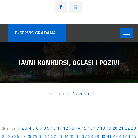
E-SERVIS GRAÐANA
JAVNI KONKURSI, OGLASI I POZIVI
Početna
Novosti
1
2
3
4
5
6
7
8
9
10
11
12
13
14
15
16
17
18
19
20
21
22
23
Stranice:
24
25
26
27
28
29
30
31
32
33
34
35
36
37
38
39
40
41
42
43
44
45