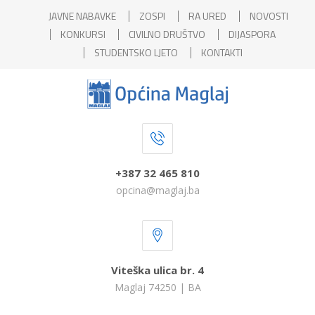
JAVNE NABAVKE
ZOSPI
RA URED
NOVOSTI
KONKURSI
CIVILNO DRUŠTVO
DIJASPORA
STUDENTSKO LJETO
KONTAKTI
+387 32 465 810
opcina@maglaj.ba
Viteška ulica br. 4
Maglaj 74250 | BA