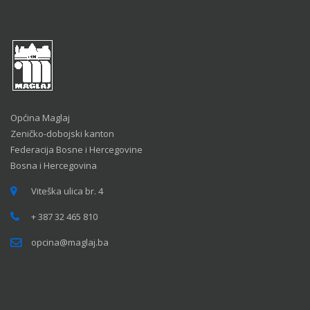
Općina Maglaj
Zeničko-dobojski kanton
Federacija Bosne i Hercegovine
Bosna i Hercegovina
Viteška ulica br. 4
+ 387 32 465 810
opcina@maglaj.ba