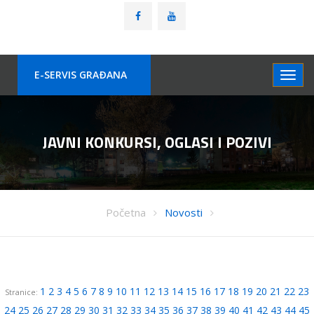
E-SERVIS GRAÐANA
JAVNI KONKURSI, OGLASI I POZIVI
Početna
Novosti
1
2
3
4
5
6
7
8
9
10
11
12
13
14
15
16
17
18
19
20
21
22
23
Stranice:
24
25
26
27
28
29
30
31
32
33
34
35
36
37
38
39
40
41
42
43
44
45