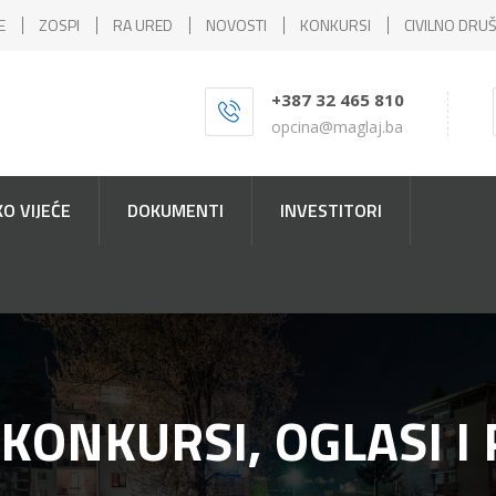
E
ZOSPI
RA URED
NOVOSTI
KONKURSI
CIVILNO DRU
+387 32 465 810
opcina@maglaj.ba
O VIJEĆE
DOKUMENTI
INVESTITORI
 KONKURSI, OGLASI I 