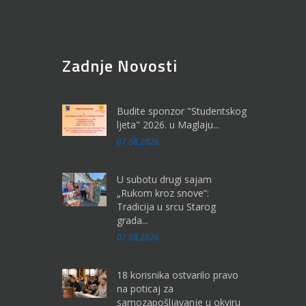
Zadnje Novosti
Budite sponzor "Studentskog
ljeta" 2026. u Maglaju...
07.08.2026
U subotu drugi sajam
„Rukom kroz snove“:
Tradicija u srcu Starog
grada...
07.08.2026
18 korisnika ostvarilo pravo
na poticaj za
samozapošljavanje u okviru