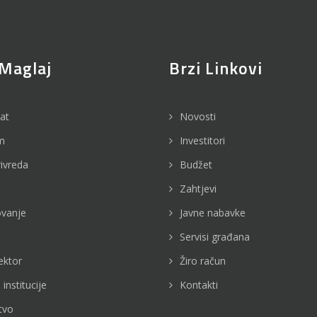
Maglaj
Brzi Linkovi
jat
Novosti
m
Investitori
rivreda
Budžet
Zahtjevi
vanje
Javne nabavke
Servisi građana
ektor
Žiro račun
 institucije
Kontakti
tvo