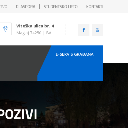
ŠTVO
DIJASPORA
STUDENTSKO LJETO
KONTAKTI
Viteška ulica br. 4
Maglaj 74250 | BA
E-SERVIS GRAÐANA
POZIVI