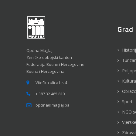
Grad 
Histori
Općina Maglaj
Zeničko-dobojski kanton
Turiza
Federacija Bosne i Hercegovine
Poljop
Bosna i Hercegovina
Kultura
Viteška ulica br. 4
Obrazo
+ 387 32 465 810
Sport
opcina@maglaj.ba
NGO s
Vjerske
Zdravs