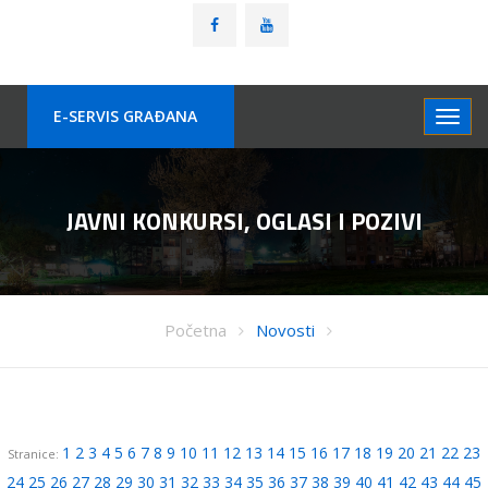
E-SERVIS GRAÐANA
JAVNI KONKURSI, OGLASI I POZIVI
Početna
Novosti
1
2
3
4
5
6
7
8
9
10
11
12
13
14
15
16
17
18
19
20
21
22
23
Stranice:
24
25
26
27
28
29
30
31
32
33
34
35
36
37
38
39
40
41
42
43
44
45