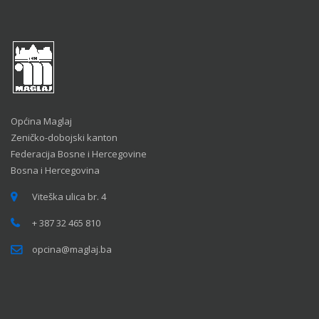
Općina Maglaj
Zeničko-dobojski kanton
Federacija Bosne i Hercegovine
Bosna i Hercegovina
Viteška ulica br. 4
+ 387 32 465 810
opcina@maglaj.ba