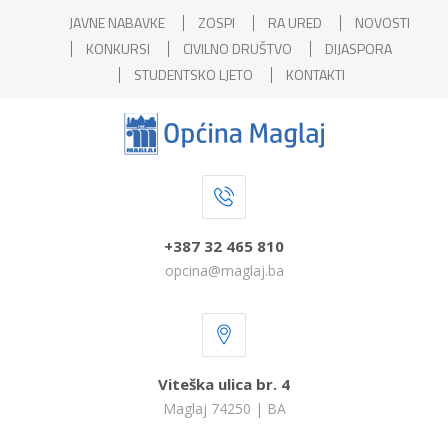
JAVNE NABAVKE
ZOSPI
RA URED
NOVOSTI
KONKURSI
CIVILNO DRUŠTVO
DIJASPORA
STUDENTSKO LJETO
KONTAKTI
+387 32 465 810
opcina@maglaj.ba
Viteška ulica br. 4
Maglaj 74250 | BA