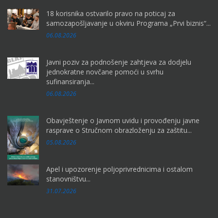
18 korisnika ostvarilo pravo na poticaj za
samozapošljavanje u okviru Programa „Prvi biznis“...
06.08.2026
Javni poziv za podnošenje zahtjeva za dodjelu
jednokratne novčane pomoći u svrhu
sufinansiranja...
06.08.2026
Obavještenje o Javnom uvidu i provođenju javne
rasprave o Stručnom obrazloženju za zaštitu...
05.08.2026
Apel i upozorenje poljoprivrednicima i ostalom
stanovništvu...
31.07.2026