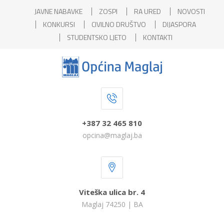
JAVNE NABAVKE
ZOSPI
RA URED
NOVOSTI
KONKURSI
CIVILNO DRUŠTVO
DIJASPORA
STUDENTSKO LJETO
KONTAKTI
+387 32 465 810
opcina@maglaj.ba
Viteška ulica br. 4
Maglaj 74250 | BA