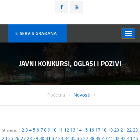
E-SERVIS GRAÐANA
JAVNI KONKURSI, OGLASI I POZIVI
Početna
Novosti
1
2
3
4
5
6
7
8
9
10
11
12
13
14
15
16
17
18
19
20
21
22
23
Stranice:
24
25
26
27
28
29
30
31
32
33
34
35
36
37
38
39
40
41
42
43
44
45