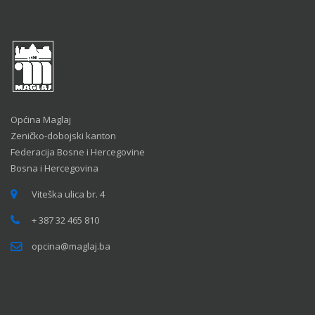
Općina Maglaj
Zeničko-dobojski kanton
Federacija Bosne i Hercegovine
Bosna i Hercegovina
Viteška ulica br. 4
+ 387 32 465 810
opcina@maglaj.ba