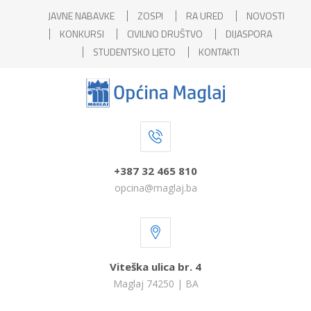
JAVNE NABAVKE
ZOSPI
RA URED
NOVOSTI
KONKURSI
CIVILNO DRUŠTVO
DIJASPORA
STUDENTSKO LJETO
KONTAKTI
+387 32 465 810
opcina@maglaj.ba
Viteška ulica br. 4
Maglaj 74250 | BA