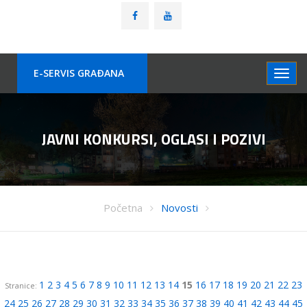
E-SERVIS GRAÐANA
JAVNI KONKURSI, OGLASI I POZIVI
Početna
Novosti
1
2
3
4
5
6
7
8
9
10
11
12
13
14
15
16
17
18
19
20
21
22
23
Stranice:
24
25
26
27
28
29
30
31
32
33
34
35
36
37
38
39
40
41
42
43
44
45