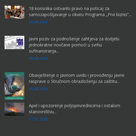
18 korisnika ostvarilo pravo na poticaj za
samozapošljavanje u okviru Programa „Prvi biznis“...
06.08.2026
Javni poziv za podnošenje zahtjeva za dodjelu
jednokratne novčane pomoći u svrhu
sufinansiranja...
06.08.2026
Obavještenje o Javnom uvidu i provođenju javne
rasprave o Stručnom obrazloženju za zaštitu...
05.08.2026
Apel i upozorenje poljoprivrednicima i ostalom
stanovništvu...
31.07.2026