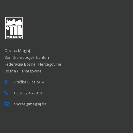
Općina Maglaj
Zeničko-dobojski kanton
Federacija Bosne i Hercegovine
Bosna i Hercegovina
Viteška ulica br. 4
+ 387 32 465 810
opcina@maglaj.ba