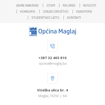
JAVNE NABAVKE
ZOSPI
RA URED
NOVOSTI
KONKURSI
CIVILNO DRUŠTVO
DIJASPORA
STUDENTSKO LJETO
KONTAKTI
+387 32 465 810
opcina@maglaj.ba
Viteška ulica br. 4
Maglaj 74250 | BA