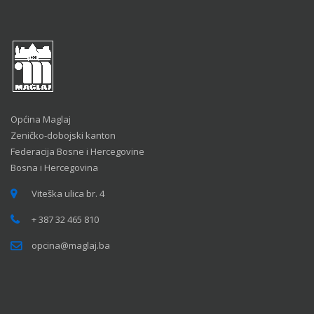
Općina Maglaj
Zeničko-dobojski kanton
Federacija Bosne i Hercegovine
Bosna i Hercegovina
Viteška ulica br. 4
+ 387 32 465 810
opcina@maglaj.ba