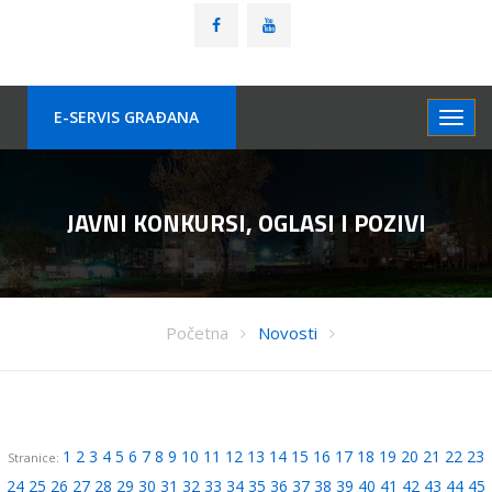
E-SERVIS GRAÐANA
JAVNI KONKURSI, OGLASI I POZIVI
Početna
Novosti
1
2
3
4
5
6
7
8
9
10
11
12
13
14
15
16
17
18
19
20
21
22
23
Stranice:
24
25
26
27
28
29
30
31
32
33
34
35
36
37
38
39
40
41
42
43
44
45