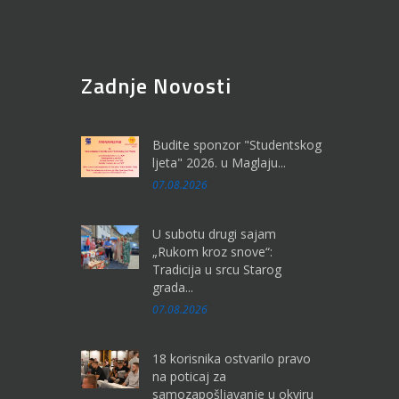
Zadnje Novosti
Budite sponzor "Studentskog
ljeta" 2026. u Maglaju...
07.08.2026
U subotu drugi sajam
„Rukom kroz snove“:
Tradicija u srcu Starog
grada...
07.08.2026
18 korisnika ostvarilo pravo
na poticaj za
samozapošljavanje u okviru