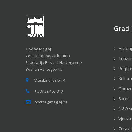
Grad 
Histori
Općina Maglaj
Zeničko-dobojski kanton
Turiza
Federacija Bosne i Hercegovine
Poljop
Bosna i Hercegovina
Kultura
Viteška ulica br. 4
Obrazo
+ 387 32 465 810
Sport
opcina@maglaj.ba
NGO s
Vjerske
Zdravs