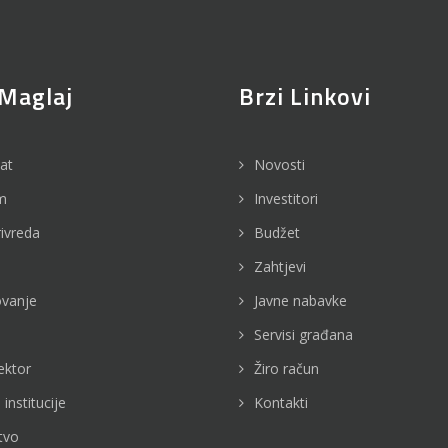
Maglaj
Brzi Linkovi
jat
Novosti
m
Investitori
rivreda
Budžet
Zahtjevi
vanje
Javne nabavke
Servisi građana
ektor
Žiro račun
 institucije
Kontakti
tvo