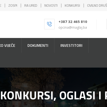
E
ZOSPI
RA URED
NOVOSTI
KONKURSI
CIVILNO DRU
+387 32 465 810
opcina@maglaj.ba
O VIJEĆE
DOKUMENTI
INVESTITORI
 KONKURSI, OGLASI I 