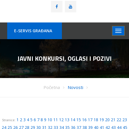
E-SERVIS GRAÐANA
JAVNI KONKURSI, OGLASI I POZIVI
Početna
Novosti
1
2
3
4
5
6
7
8
9
10
11
12
13
14
15
16
17
18
19
20
21
22
23
Stranice:
24
25
26
27
28
29
30
31
32
33
34
35
36
37
38
39
40
41
42
43
44
45