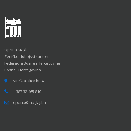
Općina Maglaj
Zeničko-dobojski kanton
Federacija Bosne i Hercegovine
Bosna i Hercegovina
Viteška ulica br. 4
+ 387 32 465 810
opcina@maglaj.ba