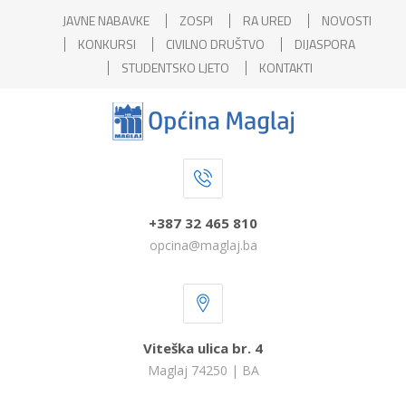
JAVNE NABAVKE
ZOSPI
RA URED
NOVOSTI
KONKURSI
CIVILNO DRUŠTVO
DIJASPORA
STUDENTSKO LJETO
KONTAKTI
+387 32 465 810
opcina@maglaj.ba
Viteška ulica br. 4
Maglaj 74250 | BA