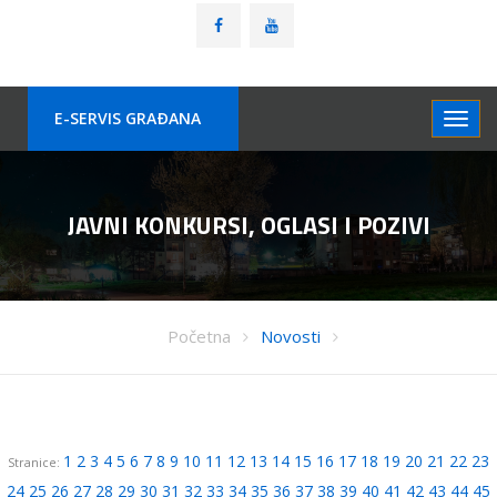
E-SERVIS GRAÐANA
JAVNI KONKURSI, OGLASI I POZIVI
Početna
Novosti
1
2
3
4
5
6
7
8
9
10
11
12
13
14
15
16
17
18
19
20
21
22
23
Stranice:
24
25
26
27
28
29
30
31
32
33
34
35
36
37
38
39
40
41
42
43
44
45