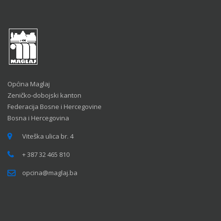
Općina Maglaj
Zeničko-dobojski kanton
Federacija Bosne i Hercegovine
Bosna i Hercegovina
Viteška ulica br. 4
+ 387 32 465 810
opcina@maglaj.ba