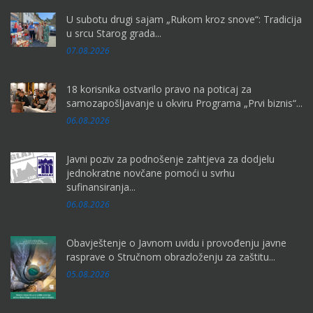
U subotu drugi sajam „Rukom kroz snove“: Tradicija
u srcu Starog grada...
07.08.2026
18 korisnika ostvarilo pravo na poticaj za
samozapošljavanje u okviru Programa „Prvi biznis“...
06.08.2026
Javni poziv za podnošenje zahtjeva za dodjelu
jednokratne novčane pomoći u svrhu
sufinansiranja...
06.08.2026
Obavještenje o Javnom uvidu i provođenju javne
rasprave o Stručnom obrazloženju za zaštitu...
05.08.2026