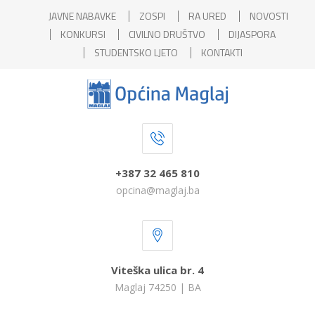
JAVNE NABAVKE
ZOSPI
RA URED
NOVOSTI
KONKURSI
CIVILNO DRUŠTVO
DIJASPORA
STUDENTSKO LJETO
KONTAKTI
+387 32 465 810
opcina@maglaj.ba
Viteška ulica br. 4
Maglaj 74250 | BA