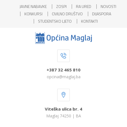
JAVNE NABAVKE
ZOSPI
RA URED
NOVOSTI
KONKURSI
CIVILNO DRUŠTVO
DIJASPORA
STUDENTSKO LJETO
KONTAKTI
+387 32 465 810
opcina@maglaj.ba
Viteška ulica br. 4
Maglaj 74250 | BA