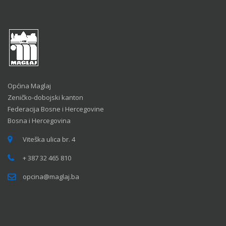
Općina Maglaj
Zeničko-dobojski kanton
Federacija Bosne i Hercegovine
Bosna i Hercegovina
Viteška ulica br. 4
+ 387 32 465 810
opcina@maglaj.ba