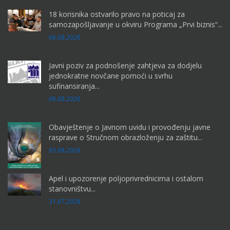
18 korisnika ostvarilo pravo na poticaj za
samozapošljavanje u okviru Programa „Prvi biznis“...
06.08.2026
Javni poziv za podnošenje zahtjeva za dodjelu
jednokratne novčane pomoći u svrhu
sufinansiranja...
06.08.2026
Obavještenje o Javnom uvidu i provođenju javne
rasprave o Stručnom obrazloženju za zaštitu...
05.08.2026
Apel i upozorenje poljoprivrednicima i ostalom
stanovništvu...
31.07.2026