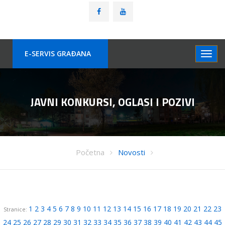
E-SERVIS GRAÐANA
JAVNI KONKURSI, OGLASI I POZIVI
Početna
Novosti
1
2
3
4
5
6
7
8
9
10
11
12
13
14
15
16
17
18
19
20
21
22
23
Stranice:
24
25
26
27
28
29
30
31
32
33
34
35
36
37
38
39
40
41
42
43
44
45