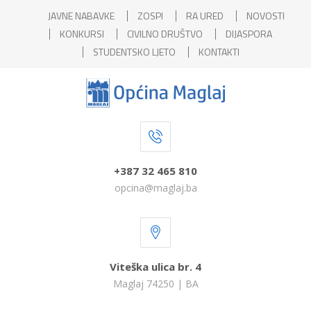
JAVNE NABAVKE
ZOSPI
RA URED
NOVOSTI
KONKURSI
CIVILNO DRUŠTVO
DIJASPORA
STUDENTSKO LJETO
KONTAKTI
+387 32 465 810
opcina@maglaj.ba
Viteška ulica br. 4
Maglaj 74250 | BA