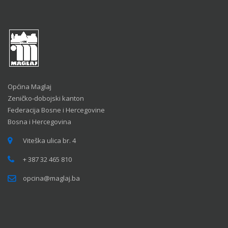
Općina Maglaj
Zeničko-dobojski kanton
Federacija Bosne i Hercegovine
Bosna i Hercegovina
Viteška ulica br. 4
+ 387 32 465 810
opcina@maglaj.ba