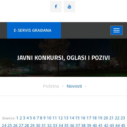
E-SERVIS GRAÐANA
JAVNI KONKURSI, OGLASI I POZIVI
Početna
Novosti
1
2
3
4
5
6
7
8
9
10
11
12
13
14
15
16
17
18
19
20
21
22
23
Stranice:
24
25
26
27
28
29
30
31
32
33
34
35
36
37
38
39
40
41
42
43
44
45