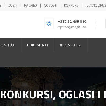
E
ZOSPI
RA URED
NOVOSTI
KONKURSI
CIVILNO DRU
+387 32 465 810
opcina@maglaj.ba
O VIJEĆE
DOKUMENTI
INVESTITORI
 KONKURSI, OGLASI I 