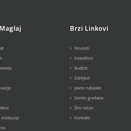
Maglaj
Brzi Linkovi
jat
Novosti
m
Investitori
rivreda
Budžet
Zahtjevi
vanje
Javne nabavke
Servisi građana
ektor
Žiro račun
 institucije
Kontakti
tvo