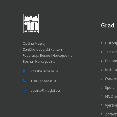
Grad 
Histori
Općina Maglaj
Zeničko-dobojski kanton
Turiza
Federacija Bosne i Hercegovine
Poljop
Bosna i Hercegovina
Kultura
Viteška ulica br. 4
Obrazo
+ 387 32 465 810
Sport
opcina@maglaj.ba
NGO s
Vjerske
Zdravs