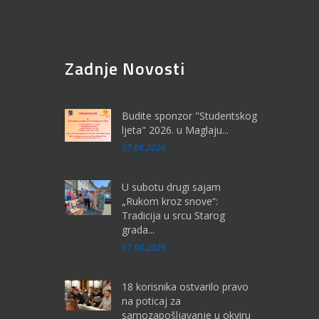
Zadnje Novosti
Budite sponzor "Studentskog
ljeta" 2026. u Maglaju...
07.08.2026
U subotu drugi sajam
„Rukom kroz snove“:
Tradicija u srcu Starog
grada...
07.08.2026
18 korisnika ostvarilo pravo
na poticaj za
samozapošljavanje u okviru