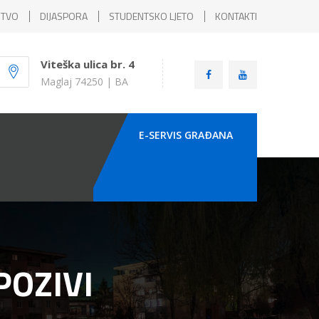
ŠTVO
DIJASPORA
STUDENTSKO LJETO
KONTAKTI
Viteška ulica br. 4
Maglaj 74250 | BA
E-SERVIS GRAÐANA
POZIVI