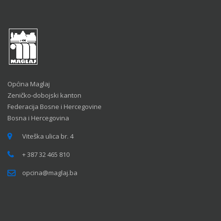
Općina Maglaj
Zeničko-dobojski kanton
Federacija Bosne i Hercegovine
Bosna i Hercegovina
Viteška ulica br. 4
+ 387 32 465 810
opcina@maglaj.ba