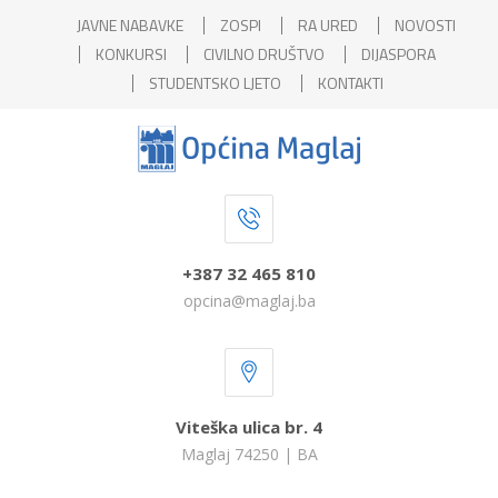
JAVNE NABAVKE
ZOSPI
RA URED
NOVOSTI
KONKURSI
CIVILNO DRUŠTVO
DIJASPORA
STUDENTSKO LJETO
KONTAKTI
+387 32 465 810
opcina@maglaj.ba
Viteška ulica br. 4
Maglaj 74250 | BA