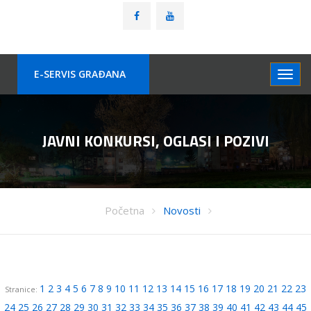
E-SERVIS GRAÐANA
JAVNI KONKURSI, OGLASI I POZIVI
Početna
Novosti
1
2
3
4
5
6
7
8
9
10
11
12
13
14
15
16
17
18
19
20
21
22
23
Stranice:
24
25
26
27
28
29
30
31
32
33
34
35
36
37
38
39
40
41
42
43
44
45